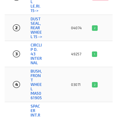
L
LE.RI.
15->
DUST
SEAL,
2
REAR
04074
2
WHEE
L 15 ->
CIRCLI
P D.
3
43
49257
1
INTER
NAL
BUSH,
FRON
T
4
WHEE
03071
2
L
MA50
61905
SPAC
ER
INT.R