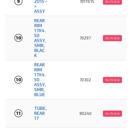
9
2015 -
70119.15
Do 10 dnů
>
ASSY
REAR
RIM
17X4.
50
10
70297
Do 10 dnů
ASSY,
SMR,
BLAC
K
REAR
RIM
17X4.
10
50
70302
Do 10 dnů
ASSY,
SMR,
BLUE
TUBE,
11
REAR
80240
Do 10 dnů
17