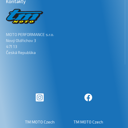
Kontakty
MOTO PERFORMANCE s.r.o.
Nový Oldřichov 3
471 13
Česká Republika
TM MOTO Czech
TM MOTO Czech