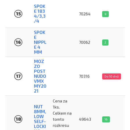
SPOK
E 183
15
70264
9
4/3,3
/4
SPOK
E
16
NIPPL
70062
2
E 4
MM
MOZ
ZO
POST
17
NUDO
70316
Do 10 dnů
VMX
MY20
21
Cena za
NUT
1ks.
8MM,
Celkem na
LOW
18
tomto
49643
16
SELF-
rozkresu
LOCKI