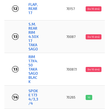
FLAP,
12
REAR
70157
Do 10 dnů
17
S.M.
REAR
RIM
13
4.50X
70087
Do 10 dnů
17
TAKA
SAGO
RIM
17X4.
50
13
TAKA
70087.1
Do 10 dnů
SAGO
BLAC
K
SPOK
E 173
14
70265
10
4/3,3
/4