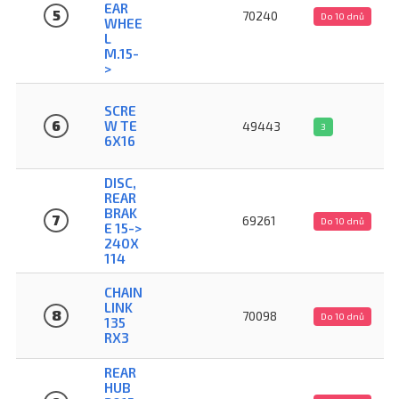
EAR
5
70240
Do 10 dnů
WHEE
L
M.15-
>
SCRE
6
W TE
49443
3
6X16
DISC,
REAR
BRAK
7
69261
Do 10 dnů
E 15->
240X
114
CHAIN
LINK
8
70098
Do 10 dnů
135
RX3
REAR
HUB