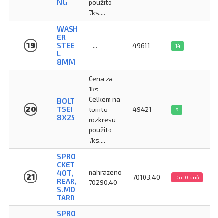
NG
použito
7ks....
WASH
ER
19
STEE
...
49611
14
L
8MM
Cena za
1ks.
Celkem na
BOLT
20
TSEI
tomto
49421
9
8X25
rozkresu
použito
7ks....
SPRO
CKET
nahrazeno
40T,
21
70103.40
Do 10 dnů
REAR,
70290.40
S.MO
TARD
SPRO