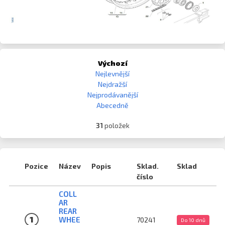
Výchozí
Nejlevnější
Nejdražší
Nejprodávanější
Abecedně
31
položek
Pozice
Název
Popis
Sklad.
Sklad
číslo
COLL
AR
REAR
1
WHEE
70241
Do 10 dnů