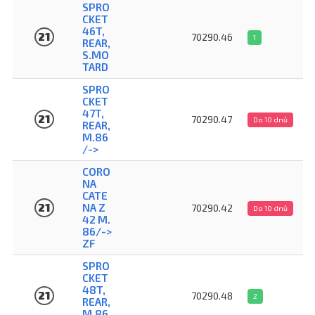
SPRO
CKET
46T,
21
70290.46
1
REAR,
S.MO
TARD
SPRO
CKET
47T,
21
70290.47
Do 10 dnů
REAR,
M.86
/->
CORO
NA
CATE
21
NA Z
70290.42
Do 10 dnů
42 M.
86/->
ZF
SPRO
CKET
48T,
21
70290.48
2
REAR,
M.86