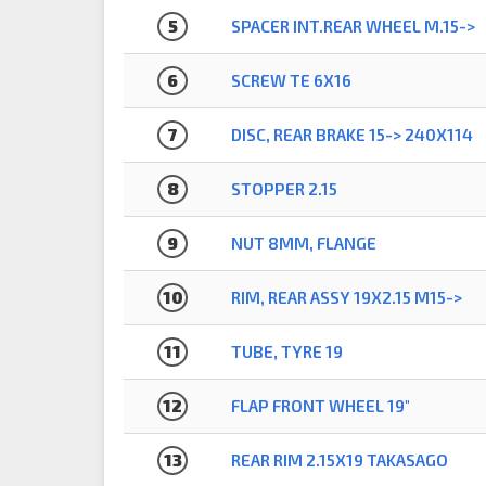
5
SPACER INT.REAR WHEEL M.15->
6
SCREW TE 6X16
7
DISC, REAR BRAKE 15-> 240X114
8
STOPPER 2.15
9
NUT 8MM, FLANGE
10
RIM, REAR ASSY 19X2.15 M15->
11
TUBE, TYRE 19
12
FLAP FRONT WHEEL 19"
13
REAR RIM 2.15X19 TAKASAGO