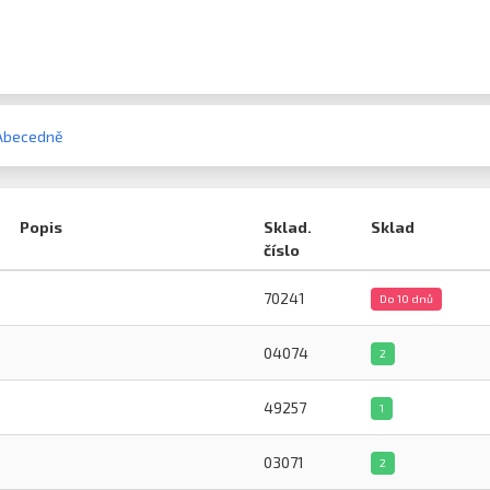
Abecedně
Popis
Sklad.
Sklad
číslo
70241
Do 10 dnů
04074
2
49257
1
03071
2