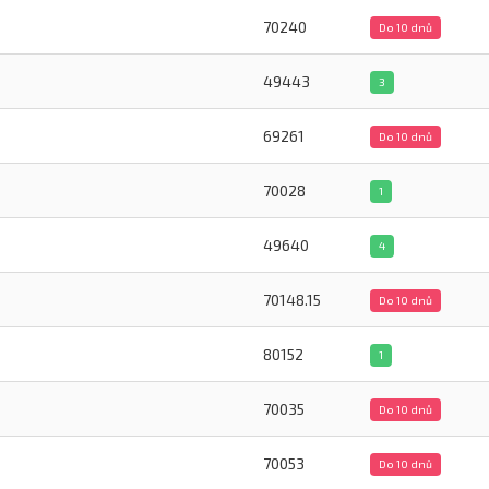
70240
Do 10 dnů
49443
3
69261
Do 10 dnů
70028
1
49640
4
70148.15
Do 10 dnů
80152
1
70035
Do 10 dnů
70053
Do 10 dnů