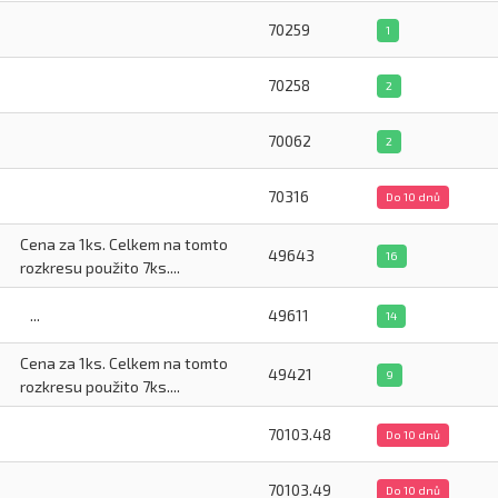
70259
1
70258
2
70062
2
70316
Do 10 dnů
Cena za 1ks. Celkem na tomto
49643
16
rozkresu použito 7ks....
...
49611
14
Cena za 1ks. Celkem na tomto
49421
9
rozkresu použito 7ks....
70103.48
Do 10 dnů
70103.49
Do 10 dnů