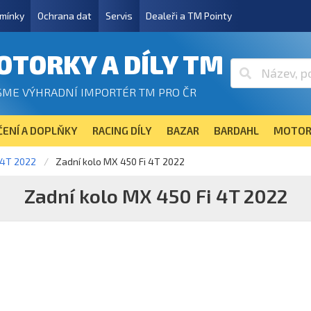
mínky
Ochrana dat
Servis
Dealeři a TM Pointy
OTORKY A DÍLY TM
SME VÝHRADNÍ IMPORTÉR TM PRO ČR
ENÍ A DOPLŇKY
RACING DÍLY
BAZAR
BARDAHL
MOTOR
 4T 2022
Zadní kolo MX 450 Fi 4T 2022
Zadní kolo MX 450 Fi 4T 2022