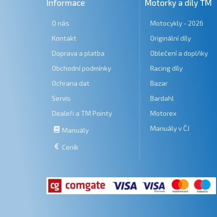
Informace
Motorky a díly TM
O nás
Motocykly - 2026
Kontakt
Originální díly
Doprava a platba
Oblečení a doplňky
Obchodní podmínky
Racing díly
Ochrana dat
Bazar
Servis
Bardahl
Dealeři a TM Pointy
Motorex
Manuály v ČJ
Manuály
Ceník