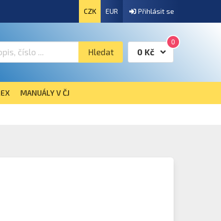
CZK
EUR
Přihlásit se
0
Hledat
0 Kč
EX
MANUÁLY V ČJ