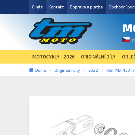
O nás
Kontakt
Doprava a platba
Obchodní pod
M
J
MOTOCYKLY - 2026
ORIGINÁLNÍ DÍLY
OBLEČ
Domů
Originální díly
2022
Rám MX 450 Fi