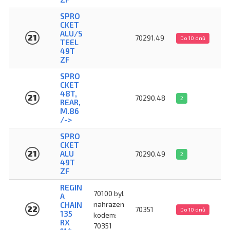
SPRO
CKET
ALU/S
21
70291.49
Do 10 dnů
TEEL
49T
ZF
SPRO
CKET
48T,
21
70290.48
2
REAR,
M.86
/->
SPRO
CKET
21
ALU
70290.49
2
49T
ZF
REGIN
70100 byl
A
nahrazen
CHAIN
22
70351
Do 10 dnů
135
kodem:
RX
70351