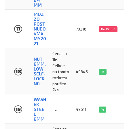
MM
MOZ
ZO
POST
17
NUDO
70316
Do 10 dnů
VMX
MY20
21
Cena za
NUT
1ks.
8MM,
Celkem
LOW
18
na tomto
49643
16
SELF-
rozkresu
LOCKI
NG
použito
7ks....
WASH
ER
19
STEE
...
49611
14
L
8MM
Cena za