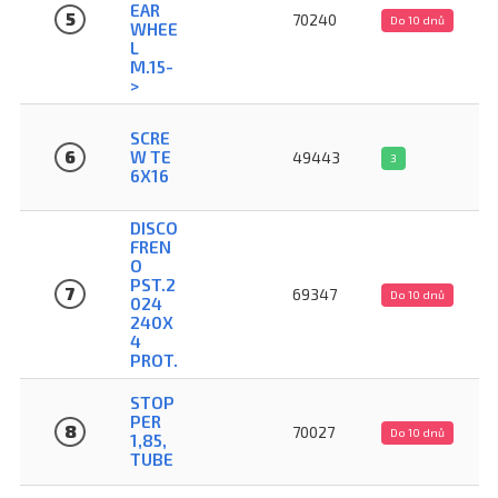
EAR
5
70240
Do 10 dnů
WHEE
L
M.15-
>
SCRE
6
W TE
49443
3
6X16
DISCO
FREN
O
PST.2
7
69347
Do 10 dnů
024
240X
4
PROT.
STOP
PER
8
70027
Do 10 dnů
1,85,
TUBE