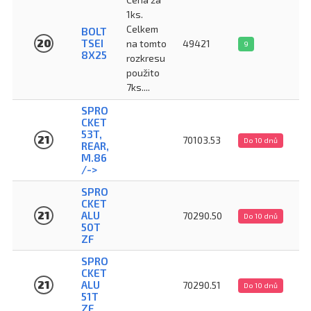
1ks.
Celkem
BOLT
20
TSEI
na tomto
49421
9
8X25
rozkresu
použito
7ks....
SPRO
CKET
53T,
21
70103.53
Do 10 dnů
REAR,
M.86
/->
SPRO
CKET
21
ALU
70290.50
Do 10 dnů
50T
ZF
SPRO
CKET
21
ALU
70290.51
Do 10 dnů
51T
ZF