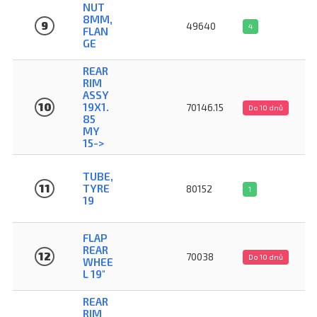
NUT
8MM,
9
49640
4
FLAN
GE
REAR
RIM
ASSY
10
19X1.
70146.15
Do 10 dnů
85
MY
15->
TUBE,
11
TYRE
80152
1
19
FLAP
REAR
12
70038
Do 10 dnů
WHEE
L 19"
REAR
RIM