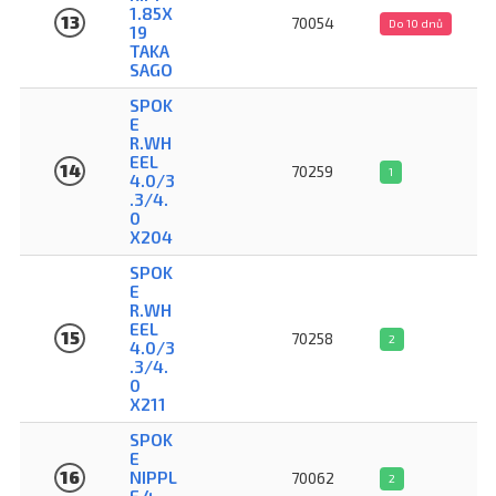
1.85X
13
70054
Do 10 dnů
19
TAKA
SAGO
SPOK
E
R.WH
EEL
14
70259
1
4.0/3
.3/4.
0
X204
SPOK
E
R.WH
EEL
15
70258
2
4.0/3
.3/4.
0
X211
SPOK
E
16
NIPPL
70062
2
E 4