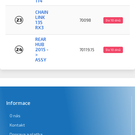
114
CHAIN
LINK
23
70098
Do 10 dnů
135
RX3
REAR
HUB
24
2015 -
70119.15
Do 10 dnů
>
ASSY
Informace
O nás
Kontakt
Doprava a platba