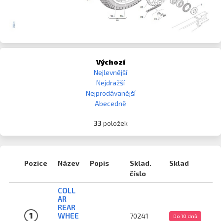
Výchozí
Nejlevnější
Nejdražší
Nejprodávanější
Abecedně
33
položek
Pozice
Název
Popis
Sklad.
Sklad
číslo
COLL
AR
REAR
1
WHEE
70241
Do 10 dnů