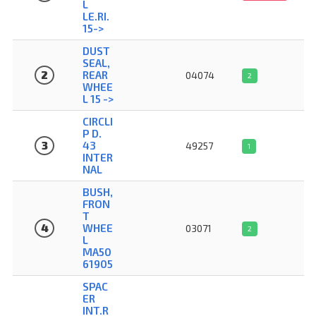
L
LE.RI.
15->
DUST
SEAL,
2
REAR
04074
2
WHEE
L 15 ->
CIRCLI
P D.
3
43
49257
1
INTER
NAL
BUSH,
FRON
T
4
WHEE
03071
2
L
MA50
61905
SPAC
ER
INT.R