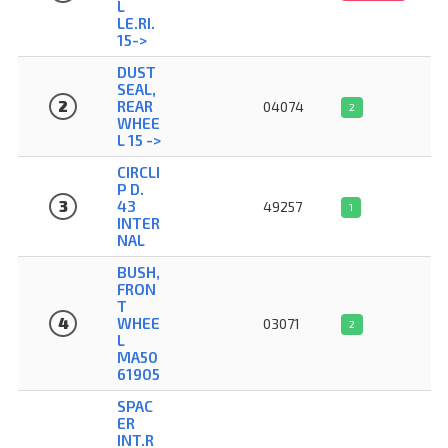
L
LE.RI.
15->
DUST
SEAL,
2
REAR
04074
2
WHEE
L 15 ->
CIRCLI
P D.
3
43
49257
1
INTER
NAL
BUSH,
FRON
T
4
WHEE
03071
2
L
MA50
61905
SPAC
ER
INT.R