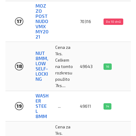
MOZ
ZO
POST
17
NUDO
70316
Do 10 dnů
VMX
MY20
21
Cena za
NUT
1ks.
8MM,
Celkem
LOW
18
na tomto
49643
16
SELF-
rozkresu
LOCKI
NG
použito
7ks....
WASH
ER
19
STEE
...
49611
14
L
8MM
Cena za
1ks.