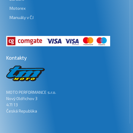
Motorex
Manuály v ČJ
Kontakty
MOTO PERFORMANCE s.r.o.
Nový Oldřichov 3
471 13
Česká Republika