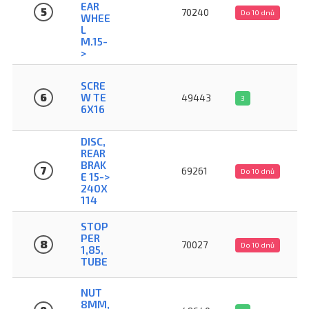
EAR
5
70240
Do 10 dnů
WHEE
L
M.15-
>
SCRE
6
W TE
49443
3
6X16
DISC,
REAR
BRAK
7
69261
Do 10 dnů
E 15->
240X
114
STOP
PER
8
70027
Do 10 dnů
1,85,
TUBE
NUT
8MM,