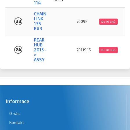
114
CHAIN
LINK
23
70098
Do 10 dnů
135
RX3
REAR
HUB
24
2015 -
70119.15
Do 10 dnů
>
ASSY
Informace
O nás
Kontakt