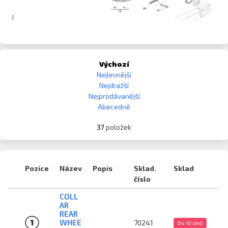
Výchozí
Nejlevnější
Nejdražší
Nejprodávanější
Abecedně
37
položek
Pozice
Název
Popis
Sklad.
Sklad
číslo
COLL
AR
REAR
1
WHEE
70241
Do 10 dnů