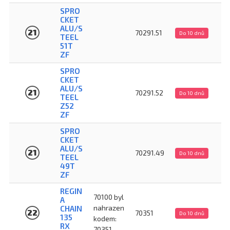
SPRO
CKET
ALU/S
21
70291.51
Do 10 dnů
TEEL
51T
ZF
SPRO
CKET
ALU/S
21
70291.52
Do 10 dnů
TEEL
Z52
ZF
SPRO
CKET
ALU/S
21
70291.49
Do 10 dnů
TEEL
49T
ZF
REGIN
70100 byl
A
nahrazen
CHAIN
22
70351
Do 10 dnů
135
kodem:
RX
70351