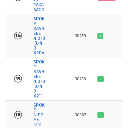
TAKA
SAGO
SPOK
E
R.WH
EEL
14
70259
1
4.0/3
.3/4.
0
X204
SPOK
E
R.WH
EEL
15
70258
2
4.0/3
.3/4.
0
X211
SPOK
E
16
NIPPL
70062
2
E 4
MM