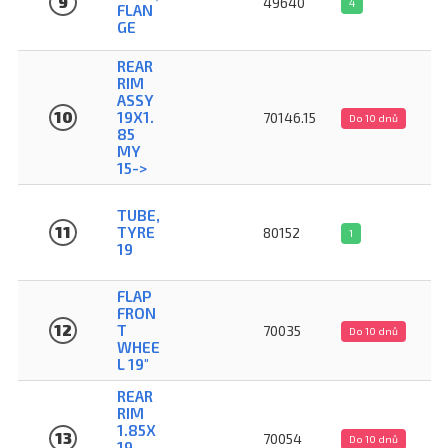
9
49640
4
FLAN
GE
REAR
RIM
ASSY
10
19X1.
70146.15
Do 10 dnů
85
MY
15->
TUBE,
11
TYRE
80152
1
19
FLAP
FRON
12
T
70035
Do 10 dnů
WHEE
L 19"
REAR
RIM
1.85X
13
70054
Do 10 dnů
19