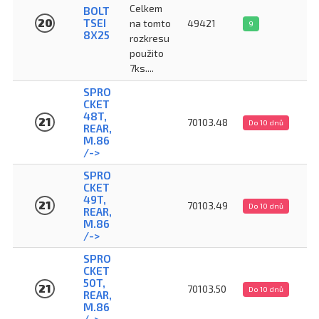
Celkem
BOLT
20
TSEI
na tomto
49421
9
8X25
rozkresu
použito
7ks....
SPRO
CKET
48T,
21
70103.48
Do 10 dnů
REAR,
M.86
/->
SPRO
CKET
49T,
21
70103.49
Do 10 dnů
REAR,
M.86
/->
SPRO
CKET
50T,
21
70103.50
Do 10 dnů
REAR,
M.86
/->