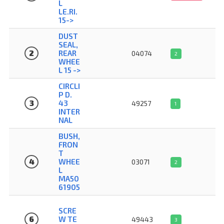
L
LE.RI.
15->
DUST
SEAL,
2
REAR
04074
2
WHEE
L 15 ->
CIRCLI
P D.
3
43
49257
1
INTER
NAL
BUSH,
FRON
T
4
WHEE
03071
2
L
MA50
61905
SCRE
6
W TE
49443
3