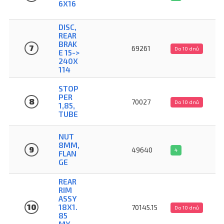
6X16
DISC,
REAR
BRAK
7
69261
Do 10 dnů
E 15->
240X
114
STOP
PER
8
70027
Do 10 dnů
1,85,
TUBE
NUT
8MM,
9
49640
4
FLAN
GE
REAR
RIM
ASSY
10
18X1.
70145.15
Do 10 dnů
85
MY