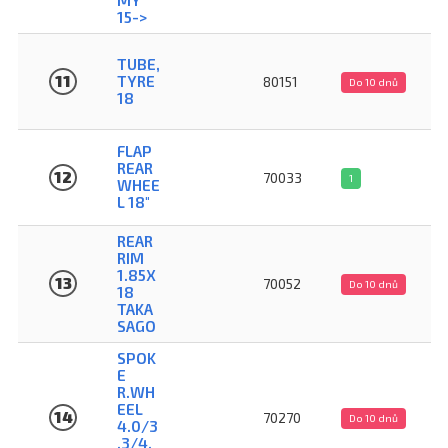
15->
TUBE,
11
TYRE
80151
Do 10 dnů
18
FLAP
REAR
12
70033
1
WHEE
L 18"
REAR
RIM
1.85X
13
70052
Do 10 dnů
18
TAKA
SAGO
SPOK
E
R.WH
EEL
14
70270
Do 10 dnů
4.0/3
.3/4.