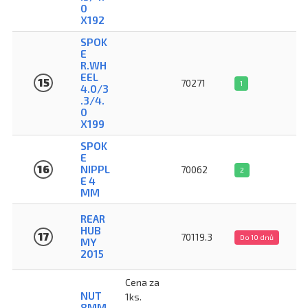
0
X192
SPOK
E
R.WH
EEL
15
70271
1
4.0/3
.3/4.
0
X199
SPOK
E
16
NIPPL
70062
2
E 4
MM
REAR
HUB
17
70119.3
Do 10 dnů
MY
2015
Cena za
NUT
1ks.
8MM,