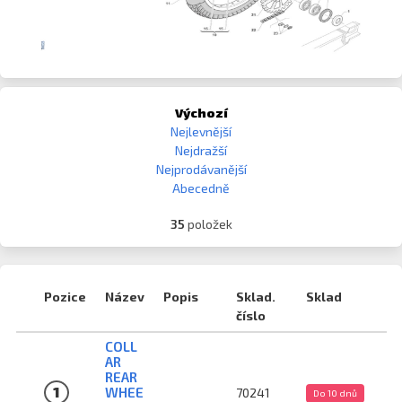
Výchozí
Nejlevnější
Nejdražší
Nejprodávanější
Abecedně
35
položek
Pozice
Název
Popis
Sklad.
Sklad
číslo
COLL
AR
REAR
1
WHEE
70241
Do 10 dnů