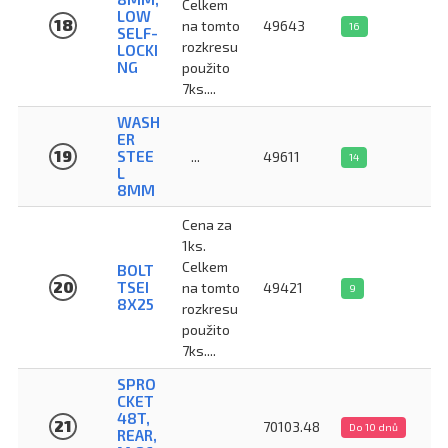
Celkem
LOW
18
na tomto
49643
16
SELF-
rozkresu
LOCKI
NG
použito
7ks....
WASH
ER
19
STEE
...
49611
14
L
8MM
Cena za
1ks.
Celkem
BOLT
20
TSEI
na tomto
49421
9
8X25
rozkresu
použito
7ks....
SPRO
CKET
48T,
21
70103.48
Do 10 dnů
REAR,