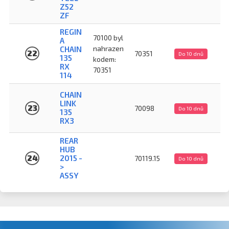
Z52
ZF
REGIN
70100 byl
A
nahrazen
CHAIN
22
70351
Do 10 dnů
135
kodem:
RX
70351
114
CHAIN
LINK
23
70098
Do 10 dnů
135
RX3
REAR
HUB
24
2015 -
70119.15
Do 10 dnů
>
ASSY