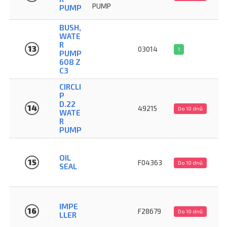
PUMP
PUMP
BUSH,
WATE
R
13
03014
1
PUMP
608 Z
C3
CIRCLI
P
D.22
14
49215
Do 10 dnů
WATE
R
PUMP
OIL
15
F04363
Do 10 dnů
SEAL
IMPE
16
F28679
Do 10 dnů
LLER