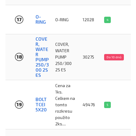
O-
17
O-RING
12028
4
RING
COVE
R,
COVER,
WATE
WATER
R
18
PUMP
30275
Do 10 dnů
PUMP
250/300
250/3
00 2S
2S ES
ES
Cena za
1ks.
Celkem na
BOLT
19
TCEI
tomto
49476
5
5X20
rozkresu
použito
2ks....