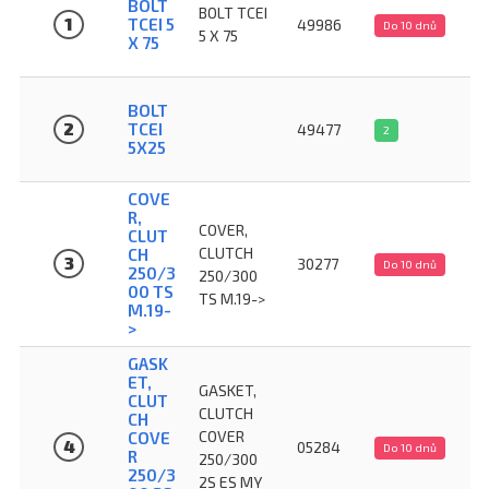
BOLT
BOLT TCEI
1
TCEI 5
49986
Do 10 dnů
5 X 75
X 75
BOLT
2
TCEI
49477
2
5X25
COVE
R,
COVER,
CLUT
CLUTCH
CH
3
30277
Do 10 dnů
250/3
250/300
00 TS
TS M.19->
M.19-
>
GASK
ET,
GASKET,
CLUT
CLUTCH
CH
COVER
COVE
4
05284
Do 10 dnů
R
250/300
250/3
2S ES MY