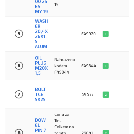
00 2S
19
ES
MY 19
WASH
ER
20,4X
5
F49920
1
26X1,
5
ALUM
OIL
Nahrazeno
PLUG
6
kodem
F49844
1
M20X
F49844
1,5
BOLT
7
TCEI
49477
2
5X25
Cena za
DOW
1ks.
EL
Celkem na
PIN 7
8
tomto
26041
2