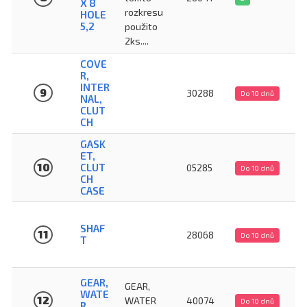
X 8
rozkresu
HOLE
5,2
použito
2ks....
COVE
R,
INTER
9
30288
Do 10 dnů
NAL,
CLUT
CH
GASK
ET,
10
CLUT
05285
Do 10 dnů
CH
CASE
SHAF
11
28068
Do 10 dnů
T
GEAR,
GEAR,
WATE
12
WATER
40074
Do 10 dnů
R