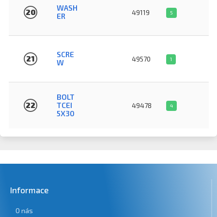
WASH
20
49119
5
ER
SCRE
21
49570
1
W
BOLT
22
TCEI
49478
4
5X30
Informace
O nás