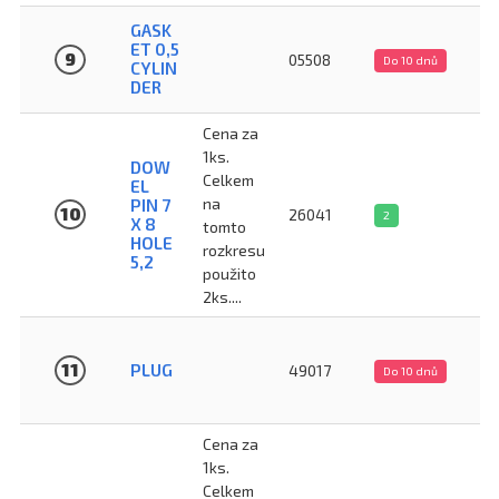
GASK
ET 0,5
9
05508
Do 10 dnů
CYLIN
DER
Cena za
1ks.
DOW
Celkem
EL
na
PIN 7
10
26041
2
X 8
tomto
HOLE
rozkresu
5,2
použito
2ks....
11
PLUG
49017
Do 10 dnů
Cena za
1ks.
Celkem