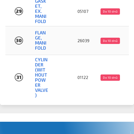
GASK
ET,
29
EX.
05107
Do 10 dnů
MANI
FOLD
FLAN
GE,
30
26039
Do 10 dnů
MANI
FOLD
CYLIN
DER
(WIT
HOUT
31
01122
Do 10 dnů
POW
ER
VALVE
)