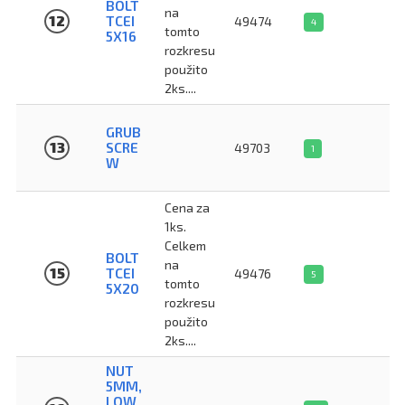
BOLT
na
12
TCEI
49474
4
tomto
5X16
rozkresu
použito
2ks....
GRUB
13
SCRE
49703
1
W
Cena za
1ks.
Celkem
BOLT
na
15
TCEI
49476
5
tomto
5X20
rozkresu
použito
2ks....
NUT
5MM,
LOW