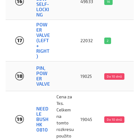
16
49633
16
SELF-
LOCKI
NG
POW
ER
VALVE
17
(LEFT
22032
2
+
RIGHT
)
PIN,
POW
18
19025
Do 10 dnů
ER
VALVE
Cena za
1ks.
NEED
Celkem
LE
na
19
BUSH
19045
Do 10 dnů
tomto
HK
rozkresu
0810
použito