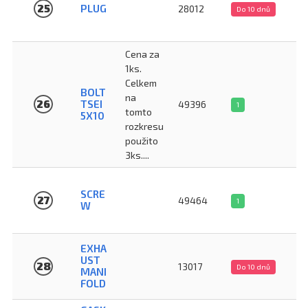
25
PLUG
28012
Do 10 dnů
Cena za
1ks.
Celkem
BOLT
na
26
TSEI
49396
1
tomto
5X10
rozkresu
použito
3ks....
SCRE
27
49464
1
W
EXHA
UST
28
13017
Do 10 dnů
MANI
FOLD