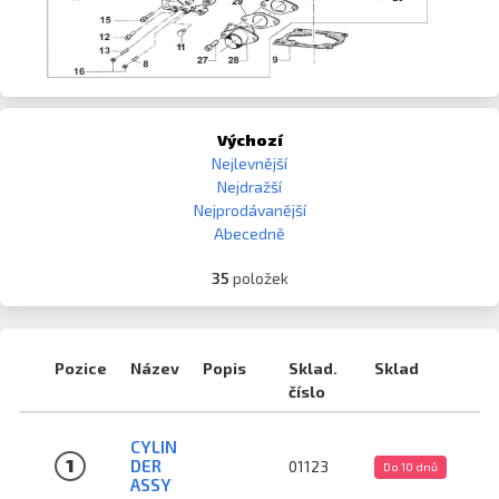
Výchozí
Nejlevnější
Nejdražší
Nejprodávanější
Abecedně
35
položek
Pozice
Název
Popis
Sklad.
Sklad
číslo
CYLIN
1
DER
01123
Do 10 dnů
ASSY