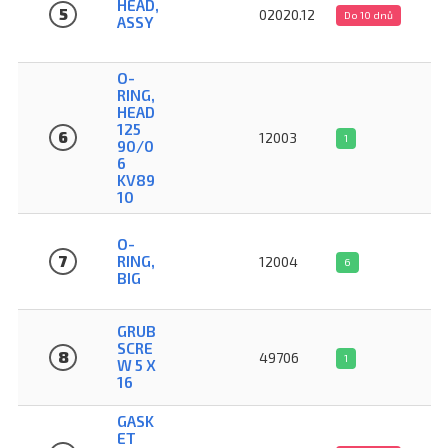
HEAD,
5
02020.12
Do 10 dnů
ASSY
O-
RING,
HEAD
125
6
12003
1
90/0
6
KV89
10
O-
7
RING,
12004
6
BIG
GRUB
SCRE
8
49706
1
W 5 X
16
GASK
ET