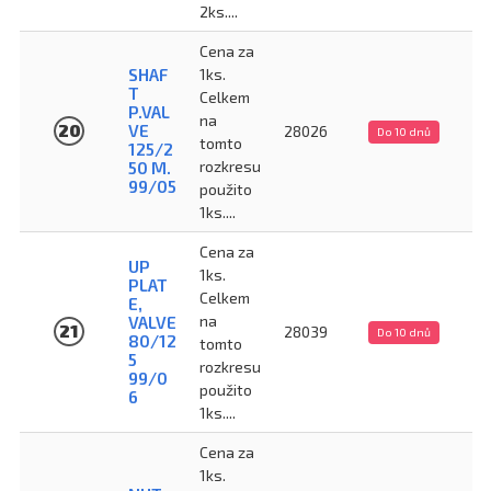
2ks....
Cena za
SHAF
1ks.
T
Celkem
P.VAL
na
20
VE
28026
Do 10 dnů
tomto
125/2
rozkresu
50 M.
99/05
použito
1ks....
Cena za
UP
1ks.
PLAT
Celkem
E,
na
VALVE
21
28039
Do 10 dnů
80/12
tomto
5
rozkresu
99/0
použito
6
1ks....
Cena za
1ks.