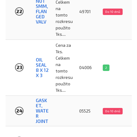
NUT
Celkem
5MM,
na
22
FLAN
49701
Do 10 dnů
tomto
GED
rozkresu
VALV
použito
1ks....
Cena za
1ks.
Celkem
OIL
na
SEAL
23
04006
2
8 X 12
tomto
X 3
rozkresu
použito
1ks....
GASK
ET,
24
WATE
05525
Do 10 dnů
R
JOINT