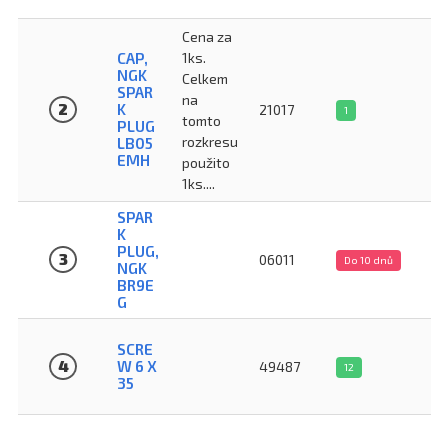
Cena za
CAP,
1ks.
NGK
Celkem
SPAR
na
2
K
21017
1
tomto
PLUG
rozkresu
LB05
EMH
použito
1ks....
SPAR
K
PLUG,
3
06011
Do 10 dnů
NGK
BR9E
G
SCRE
4
W 6 X
49487
12
35