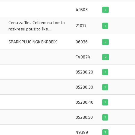
49503
5
Cena za 1ks. Celkem na tomto
21017
1
rozkresu použito 1ks....
SPARK PLUG NGK BKR8EIX
06036
2
F49874
9
05280.20
1
05280.30
1
05280.40
1
05280.50
1
49399
7