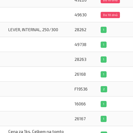
49630
Do 10 dnů
LEVER, INTERNAL, 250/300
28262
1
49738
1
28263
1
26168
1
F19536
2
16066
1
26167
1
Cena za 1ks. Celkem na tomto