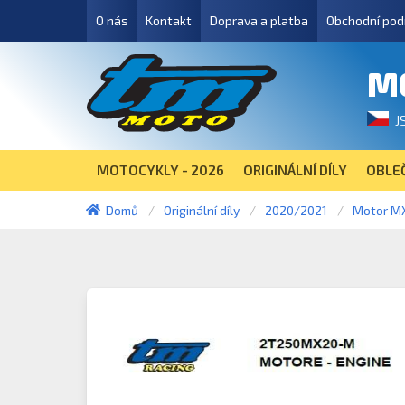
O nás
Kontakt
Doprava a platba
Obchodní pod
M
J
MOTOCYKLY - 2026
ORIGINÁLNÍ DÍLY
OBLEČ
Domů
Originální díly
2020/2021
Motor M