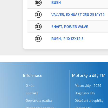
30
BUSH
31
VALVES, EXHUAST 250 2S MY19
32
SHAFT, POWER VALVE
33
BUSH, IR 1X12X12,5
Informace
Motorky a díly TM
O nás
Motocykly - 2026
Kontakt
Originální díly
Doprava a platba
Oblečení a doplňky
Obchodní podmínky
Racing díly