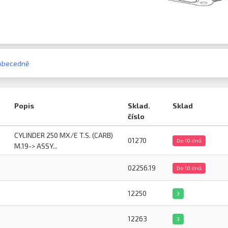
Abecedně
Popis
Sklad.
Sklad
číslo
CYLINDER 250 MX/E T.S. (CARB)
01270
Do 10 dnů
M.19-> ASSY...
02256.19
Do 10 dnů
12250
3
12263
3