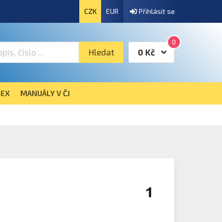
CZK
EUR
Přihlásit se
0
Hledat
0 Kč
EX
MANUÁLY V ČJ