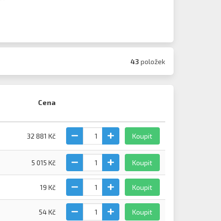
43
položek
Cena
32 881 Kč
Koupit
5 015 Kč
Koupit
19 Kč
Koupit
54 Kč
Koupit