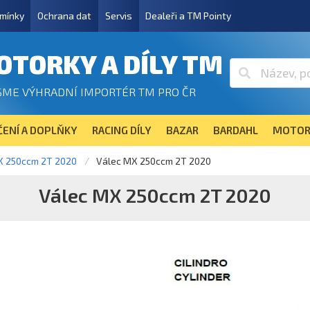
mínky
Ochrana dat
Servis
Dealeři a TM Pointy
OTORKY A DÍLY TM
SME VÝHRADNÍ IMPORTÉR TM PRO ČR
ENÍ A DOPLŇKY
RACING DÍLY
BAZAR
BARDAHL
MOTOR
X 250ccm 2T 2020
Válec MX 250ccm 2T 2020
Válec MX 250ccm 2T 2020