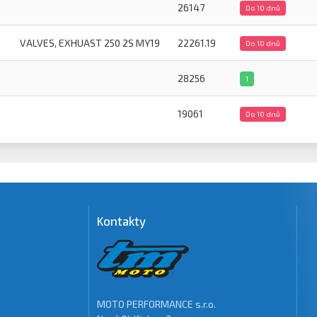
26147
Do 10 dnů
VALVES, EXHUAST 250 2S MY19
22261.19
Do 10 dnů
28256
1
19061
Do 10 dnů
Kontakty
MOTO PERFORMANCE s.r.o.