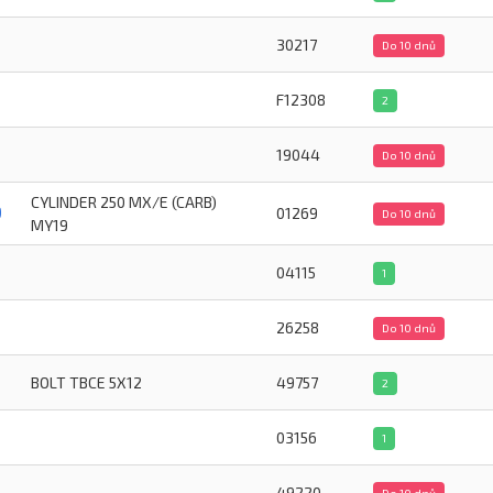
30217
Do 10 dnů
F12308
2
19044
Do 10 dnů
CYLINDER 250 MX/E (CARB)
9
01269
Do 10 dnů
MY19
04115
1
26258
Do 10 dnů
BOLT TBCE 5X12
49757
2
03156
1
49220
Do 10 dnů