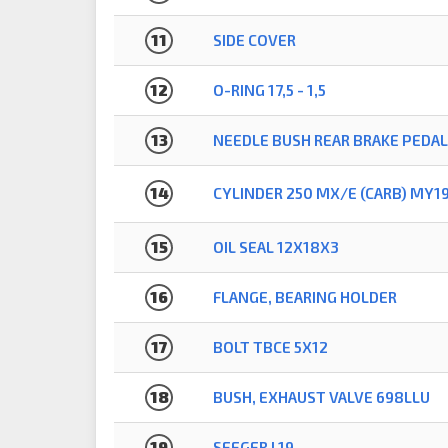
11
SIDE COVER
12
O-RING 17,5 - 1,5
13
NEEDLE BUSH REAR BRAKE PEDAL
14
CYLINDER 250 MX/E (CARB) MY1
15
OIL SEAL 12X18X3
16
FLANGE, BEARING HOLDER
17
BOLT TBCE 5X12
18
BUSH, EXHAUST VALVE 698LLU
19
SEEGER I 19