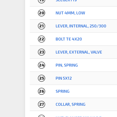
20
NUT 4MM, LOW
21
LEVER, INTERNAL, 250/300
22
BOLT TE 4X20
23
LEVER, EXTERNAL, VALVE
24
PIN, SPRING
25
PIN 5X12
26
SPRING
27
COLLAR, SPRING