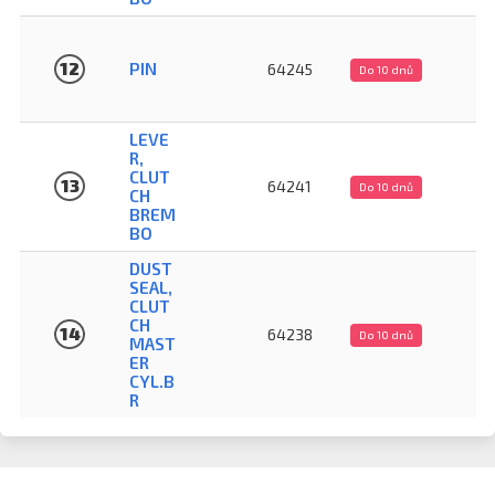
4
12
PIN
64245
Do 10 dnů
LEVE
R,
9
CLUT
13
64241
Do 10 dnů
CH
BREM
BO
DUST
SEAL,
CLUT
2
CH
14
64238
Do 10 dnů
MAST
ER
CYL.B
R