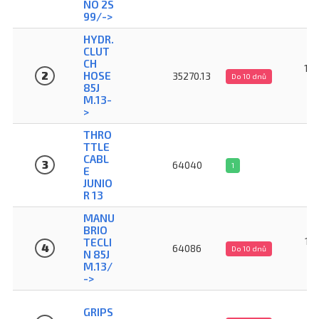
NO 2S
99/->
HYDR.
CLUT
CH
1 7
2
HOSE
35270.13
Do 10 dnů
85J
M.13-
>
THRO
TTLE
3
CABL
3
64040
1
E
JUNIO
R 13
MANU
BRIO
1 9
TECLI
4
64086
Do 10 dnů
N 85J
M.13/
->
GRIPS
4