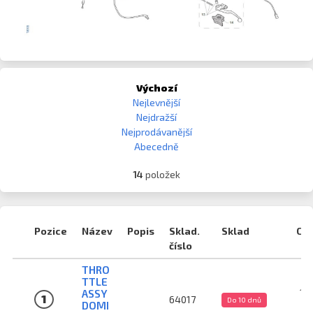
Výchozí
Nejlevnější
Nejdražší
Nejprodávanější
Abecedně
14
položek
Pozice
Název
Popis
Sklad.
Sklad
Ce
číslo
THRO
TTLE
1 0
ASSY
1
64017
Do 10 dnů
DOMI