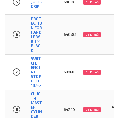
5
, PRO-
64010
Do 10 dnů
GRIP
PROT
ECTIO
N FOR
2
HAND
6
64078.1
Do 10 dnů
LEBA
R TM
BLAC
K
SWIT
CH,
ENGI
4
7
NE
68068
Do 10 dnů
STOP
85CC
13/->
CLUC
TH
MAST
4 2
ER
8
64240
Do 10 dnů
CYLIN
DER