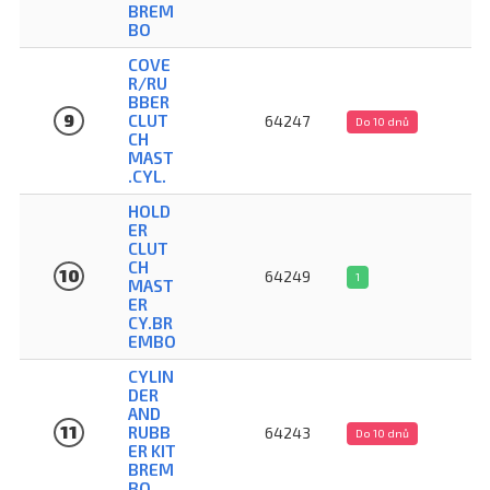
BREM
BO
COVE
R/RU
BBER
3
9
CLUT
64247
Do 10 dnů
CH
MAST
.CYL.
HOLD
ER
CLUT
2
CH
10
64249
1
MAST
ER
CY.BR
EMBO
CYLIN
DER
AND
7
11
RUBB
64243
Do 10 dnů
ER KIT
BREM
BO