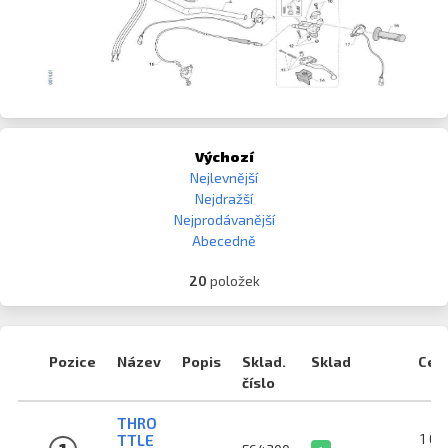
Výchozí
Nejlevnější
Nejdražší
Nejprodávanější
Abecedně
20
položek
Pozice
Název
Popis
Sklad.
Sklad
Cen
číslo
THRO
1 04
TTLE