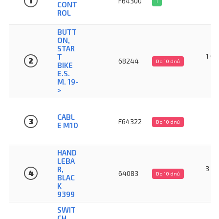
1
F64300
1
CONT
K
ROL
BUTT
ON,
STAR
1 08
T
2
68244
Do 10 dnů
BIKE
K
E.S.
M. 19-
>
91
CABL
3
F64322
Do 10 dnů
E M10
K
HAND
LEBA
3 43
R,
4
64083
Do 10 dnů
BLAC
K
K
9399
SWIT
CH,