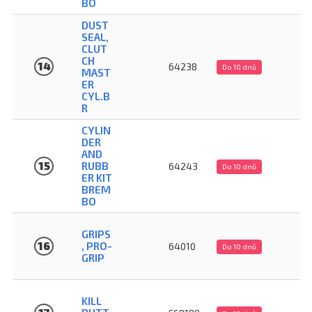
BO
DUST
SEAL,
CLUT
25
CH
14
64238
Do 10 dnů
MAST
K
ER
CYL.B
R
CYLIN
DER
AND
73
15
RUBB
64243
Do 10 dnů
K
ER KIT
BREM
BO
GRIPS
42
16
, PRO-
64010
Do 10 dnů
K
GRIP
KILL
53