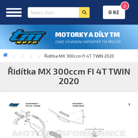
0
0 Kč
MOTORKY A DÍLY TM
JSME VÝHRADNÍ IMPORTÉR TM PRO ČR
Řidítka MX 300ccm FI 4T TWIN 2020
Řidítka MX 300ccm FI 4T TWIN
2020