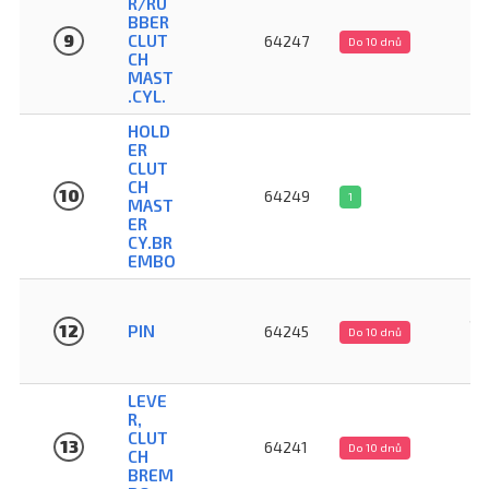
R/RU
BBER
38
9
CLUT
64247
Do 10 dnů
K
CH
MAST
.CYL.
HOLD
ER
CLUT
25
CH
10
64249
1
MAST
K
ER
CY.BR
EMBO
48
12
PIN
64245
Do 10 dnů
K
LEVE
R,
92
CLUT
13
64241
Do 10 dnů
CH
K
BREM