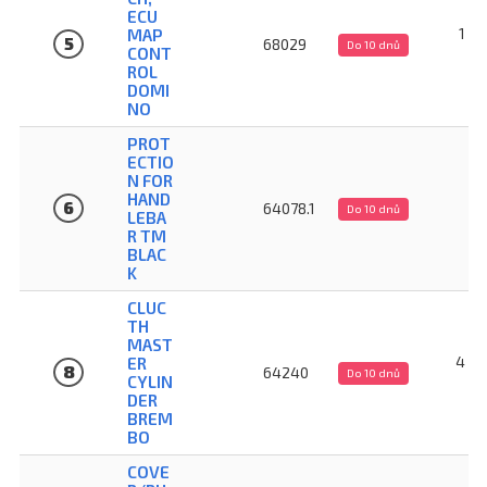
ECU
1 02
MAP
5
68029
Do 10 dnů
CONT
K
ROL
DOMI
NO
PROT
ECTIO
N FOR
25
HAND
6
64078.1
Do 10 dnů
LEBA
K
R TM
BLAC
K
CLUC
TH
MAST
4 26
ER
8
64240
Do 10 dnů
CYLIN
K
DER
BREM
BO
COVE