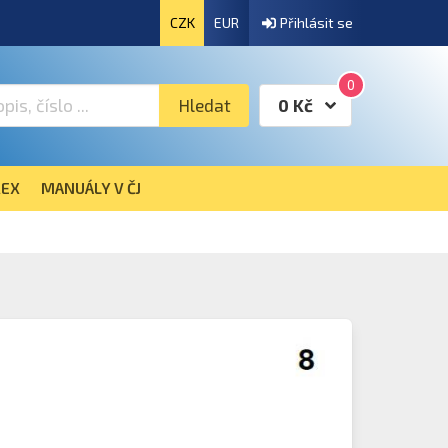
CZK
EUR
Přihlásit se
0
Hledat
0 Kč
EX
MANUÁLY V ČJ