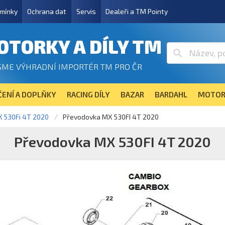
mínky
Ochrana dat
Servis
Dealeři a TM Pointy
OTORKY A DÍLY TM
SME VÝHRADNÍ IMPORTÉR TM PRO ČR
ENÍ A DOPLŇKY
RACING DÍLY
BAZAR
BARDAHL
MOTOR
 530Fi 4T 2020
Převodovka MX 530FI 4T 2020
Převodovka MX 530FI 4T 2020