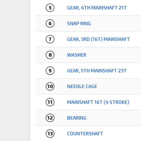
5
GEAR, 4TH MAINSHAFT 21T
6
SNAP RING
7
GEAR, 3RD (16T) MAINSHAFT
8
WASHER
9
GEAR, 5TH MAINSHAFT 23T
10
NEEDLE CAGE
11
MAINSHAFT 16T (4 STROKE)
12
BEARING
13
COUNTERSHAFT