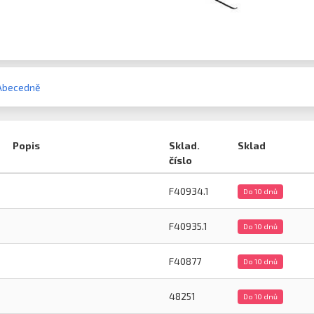
Abecedně
Popis
Sklad.
Sklad
číslo
F40934.1
Do 10 dnů
F40935.1
Do 10 dnů
F40877
Do 10 dnů
48251
Do 10 dnů