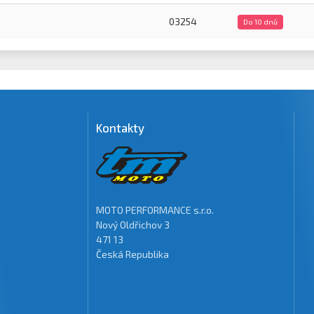
03254
Do 10 dnů
Kontakty
MOTO PERFORMANCE s.r.o.
Nový Oldřichov 3
471 13
Česká Republika