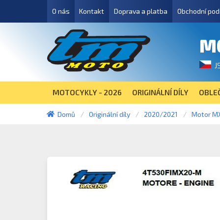
O nás
Kontakt
Doprava a platba
Obchodní pod
M
J
MOTOCYKLY - 2026
ORIGINÁLNÍ DÍLY
OBLEČ
Domů
Originální díly
2020/2021
Motor MX