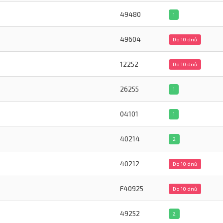
49480
1
49604
Do 10 dnů
12252
Do 10 dnů
26255
1
04101
1
40214
2
40212
Do 10 dnů
F40925
Do 10 dnů
49252
2