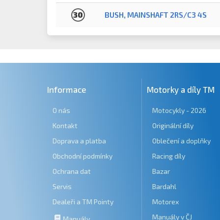
30
BUSH, MAINSHAFT 2RS/C3 4S
Informace
Motorky a díly TM
O nás
Motocykly - 2026
Kontakt
Originální díly
Doprava a platba
Oblečení a doplňky
Obchodní podmínky
Racing díly
Ochrana dat
Bazar
Servis
Bardahl
Dealeři a TM Pointy
Motorex
Manuály v ČJ
Manuály