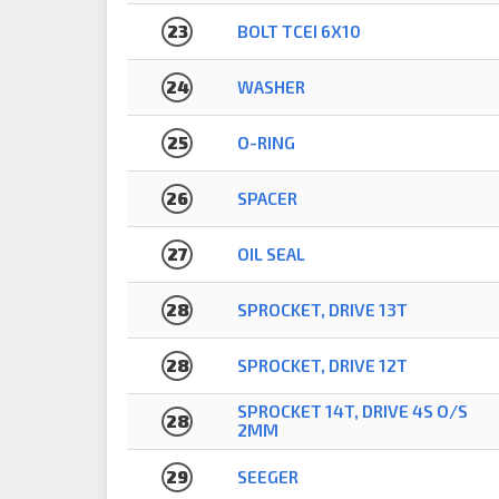
23
BOLT TCEI 6X10
24
WASHER
25
O-RING
26
SPACER
27
OIL SEAL
28
SPROCKET, DRIVE 13T
28
SPROCKET, DRIVE 12T
SPROCKET 14T, DRIVE 4S O/S
28
2MM
29
SEEGER