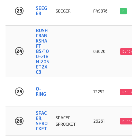
SEEG
23
SEEGER
F49876
6
ER
BUSH
CRAN
KSHA
FT
24
85/10
03020
Do 10 dn
0->18
NJ205
ET2X
C3
O-
25
12252
Do 10 dn
RING
SPAC
SPACER,
ER,
26
26261
Do 10 dn
SPRO
SPROCKET
CKET