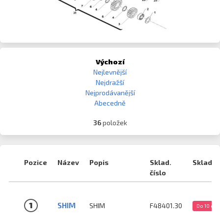
Výchozí
Nejlevnější
Nejdražší
Nejprodávanější
Abecedně
36
položek
Pozice
Název
Popis
Sklad.
Sklad
číslo
1
SHIM
SHIM
F48401.30
Do 10 dn