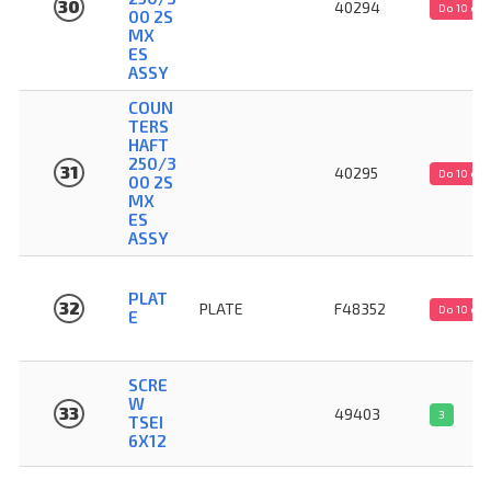
30
40294
Do 10 dn
00 2S
MX
ES
ASSY
COUN
TERS
HAFT
250/3
31
40295
Do 10 dn
00 2S
MX
ES
ASSY
PLAT
32
PLATE
F48352
Do 10 dn
E
SCRE
W
33
49403
3
TSEI
6X12