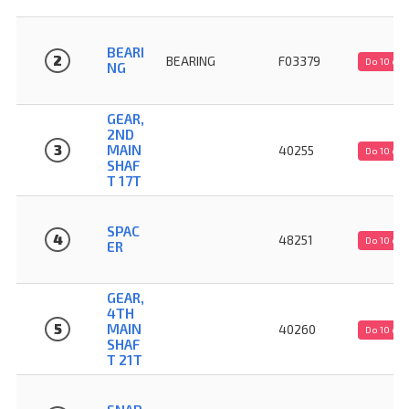
BEARI
2
BEARING
F03379
Do 10 dn
NG
GEAR,
2ND
3
MAIN
40255
Do 10 dn
SHAF
T 17T
SPAC
4
48251
Do 10 dn
ER
GEAR,
4TH
5
MAIN
40260
Do 10 dn
SHAF
T 21T