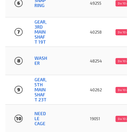
SNAP
6
49255
Do 10 dn
RING
GEAR,
3RD
7
MAIN
40258
Do 10 dn
SHAF
T 19T
WASH
8
48254
Do 10 dn
ER
GEAR,
5TH
9
MAIN
40262
Do 10 dn
SHAF
T 23T
NEED
10
LE
19051
Do 10 dn
CAGE