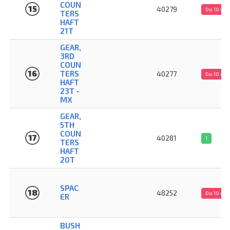
COUN
15
40279
Do 10 dn
TERS
HAFT
21T
GEAR,
3RD
COUN
16
TERS
40277
Do 10 dn
HAFT
23T -
MX
GEAR,
5TH
COUN
17
40281
1
TERS
HAFT
20T
SPAC
18
48252
Do 10 dn
ER
BUSH