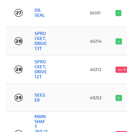
OIL
27
04101
1
SEAL
SPRO
CKET,
28
40214
2
DRIVE
13T
SPRO
CKET,
28
40212
Do 10 dn
DRIVE
12T
SEEG
29
49252
2
ER
MAIN
SHAF
T
250/3