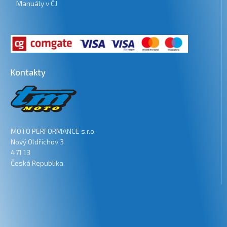
Manuály v ČJ
Kontakty
MOTO PERFORMANCE s.r.o.
Nový Oldřichov 3
471 13
Česká Republika