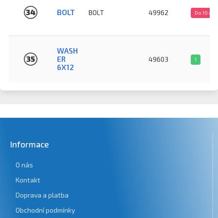
34
BOLT
BOLT
49962
Do 10 dn
WASH
35
ER
49603
1
6X12
Informace
O nás
Kontakt
Doprava a platba
Obchodní podmínky