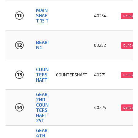
MAIN
11
SHAF
40254
Do 10 dn
T 15 T
BEARI
12
03252
Do 10 dn
NG
COUN
13
TERS
COUNTERSHAFT
40271
Do 10 dn
HAFT
GEAR,
2ND
COUN
14
40275
Do 10 dn
TERS
HAFT
25T
GEAR,
4TH