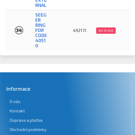
RNAL
SEEG
ER
RING
34
FOR
49217.1
Do 10 dnů
CODE
4051
0
Informace
O nás
Kontakt
Doprava a platba
Obchodní podmínky