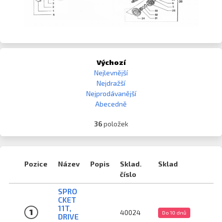
Výchozí
Nejlevnější
Nejdražší
Nejprodávanější
Abecedně
36
položek
Pozice
Název
Popis
Sklad.
Sklad
číslo
SPRO
CKET
11T,
1
40024
Do 10 dnů
DRIVE