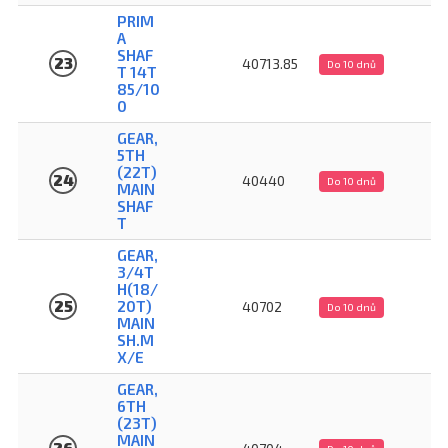
PRIM
A
SHAF
23
40713.85
Do 10 dnů
T 14T
85/10
0
GEAR,
5TH
(22T)
24
40440
Do 10 dnů
MAIN
SHAF
T
GEAR,
3/4T
H(18/
25
20T)
40702
Do 10 dnů
MAIN
SH.M
X/E
GEAR,
6TH
(23T)
MAIN
26