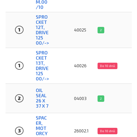
M.00
/10
SPRO
CKET
12T,
1
40025
2
DRIVE
125
00/->
SPRO
CKET
13T,
1
40026
Do 10 dnů
DRIVE
125
00/->
OIL
SEAL
2
04003
2
26 X
37 X 7
SPAC
ER,
MOT
3
26002.1
Do 10 dnů
ORCY