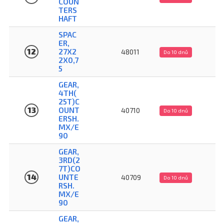
COUN
TERS
HAFT
SPAC
ER,
12
27X2
48011
Do 10 dnů
2X0,7
5
GEAR,
4TH(
25T)C
13
OUNT
40710
Do 10 dnů
ERSH.
MX/E
90
GEAR,
3RD(2
7T)CO
14
UNTE
40709
Do 10 dnů
RSH.
MX/E
90
GEAR,