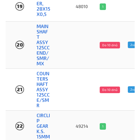
ER,
19
48010
1
28X15
X0,5
MAIN
SHAF
T
ASSY
20
2vari
Do 10 dnů
125CC
END/
SMR/
MX
COUN
TERS
HAFT
21
ASSY
2vari
Do 10 dnů
125CC
E/SM
R
CIRCLI
P
22
GEAR
49214
1
K.S.
15MM