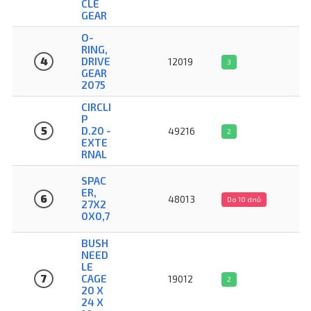
CLE
GEAR
O-
RING,
4
DRIVE
12019
3
GEAR
2075
CIRCLI
P
5
D.20 -
49216
2
EXTE
RNAL
SPAC
ER,
6
48013
Do 10 dnů
27X2
0X0,7
BUSH
NEED
LE
7
CAGE
19012
2
20 X
24 X