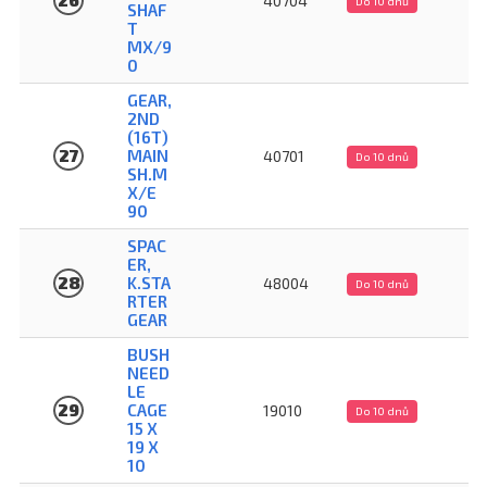
40704
Do 10 dnů
SHAF
T
MX/9
0
GEAR,
2ND
(16T)
27
MAIN
40701
Do 10 dnů
SH.M
X/E
90
SPAC
ER,
28
K.STA
48004
Do 10 dnů
RTER
GEAR
BUSH
NEED
LE
29
CAGE
19010
Do 10 dnů
15 X
19 X
10