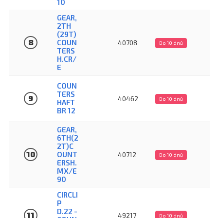
10
GEAR,
2TH
(29T)
8
COUN
40708
Do 10 dnů
TERS
H.CR/
E
COUN
TERS
9
40462
Do 10 dnů
HAFT
BR 12
GEAR,
6TH(2
2T)C
10
OUNT
40712
Do 10 dnů
ERSH.
MX/E
90
CIRCLI
P
D.22 -
11
49217
Do 10 dnů