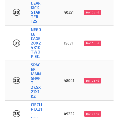
GEAR,
KICK
30
STAR
40351
Do 10 dnů
TER
125
NEED
LE
CAGE
31
20X2
19071
Do 10 dnů
4X10
TWO
PIEC.
SPAC
ER,
MAIN
SHAF
32
48041
Do 10 dnů
T
27,5X
21X1
KZ
CIRCLI
P D.21
33
-
49222
Do 10 dnů
EXTE