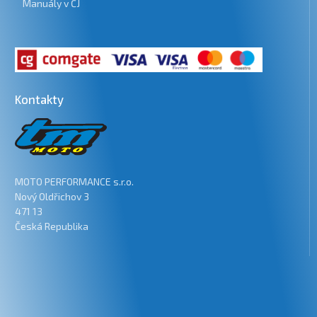
Manuály v ČJ
Kontakty
MOTO PERFORMANCE s.r.o.
Nový Oldřichov 3
471 13
Česká Republika