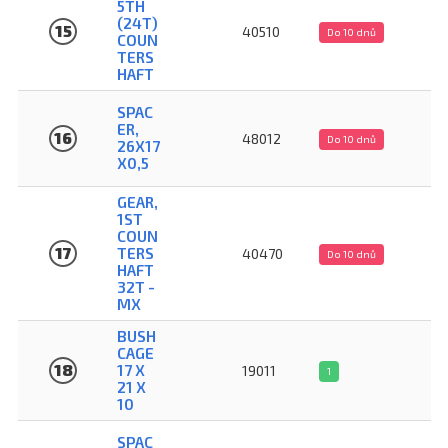
5TH
(24T)
15
40510
Do 10 dnů
COUN
TERS
HAFT
SPAC
ER,
16
48012
Do 10 dnů
26X17
X0,5
GEAR,
1ST
COUN
17
TERS
40470
Do 10 dnů
HAFT
32T -
MX
BUSH
CAGE
18
17 X
19011
1
21 X
10
SPAC