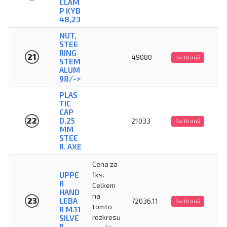
CLAM
P KYB
48,23
NUT,
STEE
RING
21
49080
Do 10 dnů
STEM
ALUM
98/->
PLAS
TIC
CAP
22
D.25
21033
Do 10 dnů
MM
STEE
R. AXE
Cena za
UPPE
1ks.
R
Celkem
HAND
na
23
LEBA
72036.11
Do 10 dnů
tomto
R M.11
rozkresu
SILVE
R