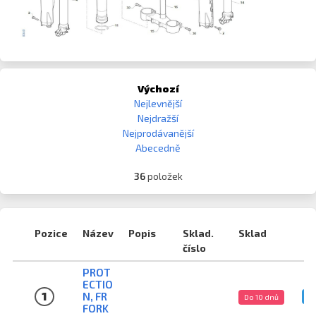
Výchozí
Nejlevnější
Nejdražší
Nejprodávanější
Abecedně
36
položek
Pozice
Název
Popis
Sklad.
Sklad
číslo
PROT
ECTIO
1
N, FR
3v
Do 10 dnů
FORK