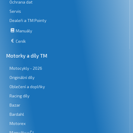
Ochrana dat
Servis
Dealeři a TM Pointy
Manuály
Ceník
Motorky a díly TM
Motocykly - 2026
Originální díly
Oblečení a doplňky
Racing díly
Bazar
Bardahl
Motorex
Manuály v ČJ