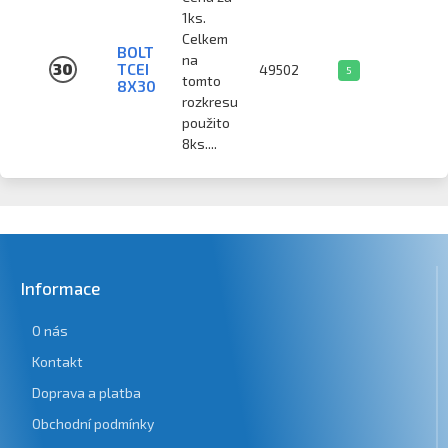
1ks.
Celkem
BOLT
na
30
TCEI
49502
5
tomto
8X30
rozkresu
použito
8ks....
Informace
O nás
Kontakt
Doprava a platba
Obchodní podmínky