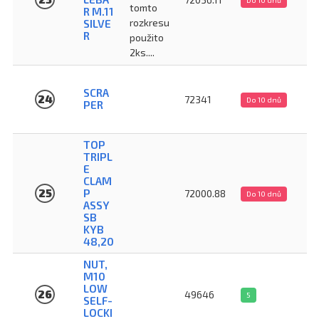
tomto
R M.11
rozkresu
SILVE
R
použito
2ks....
SCRA
24
72341
Do 10 dnů
PER
TOP
TRIPL
E
CLAM
25
P
72000.88
Do 10 dnů
ASSY
SB
KYB
48,20
NUT,
M10
LOW
26
49646
5
SELF-
LOCKI