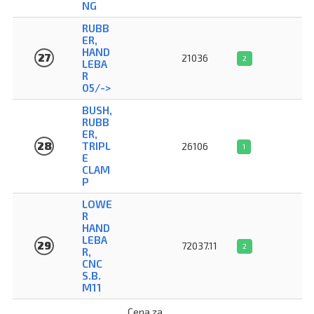
NG
RUBB
ER,
HAND
27
21036
2
LEBA
R
05/->
BUSH,
RUBB
ER,
28
TRIPL
26106
1
E
CLAM
P
LOWE
R
HAND
LEBA
29
72037.11
2
R,
CNC
S.B.
M11
Cena za