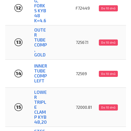
G,
FORK
12
F72449
Do 10 dnů
S KYB
48
K=4.6
OUTE
R
TUBE
13
72567.1
Do 10 dnů
COMP
,
GOLD
INNER
TUBE
14
72569
Do 10 dnů
COMP
LEFT
LOWE
R
TRIPL
15
E
72000.81
Do 10 dnů
CLAM
P KYB
48,20