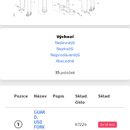
Výchozí
Nejlevnější
Nejdražší
Nejprodávanější
Abecedně
35
položek
Pozice
Název
Popis
Sklad.
Sklad
číslo
GUAR
D,
USD
1
67224
Do 10 dnů
FORK