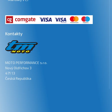
Kontakty
MOTO PERFORMANCE s.r.o.
Nový Oldřichov 3
471 13
Česká Republika