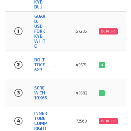
KYB
BLU
GUAR
D,
USD
1
FORK
67235
Do 10 dnů
KYB
WHIT
E
BOLT
2
TBCE
...
49571
4
6X7
SCRE
3
W EH
49582
1
10X65
INNER
TUBE
4
72568
Do 10 dnů
COMP
RIGHT