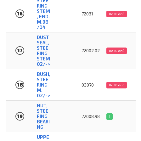
STEE
RING
STEM
16
72031
Do 10 dnů
, END.
M.98
/04
DUST
SEAL,
STEE
17
72002.02
Do 10 dnů
RING
STEM
02/->
BUSH,
STEE
18
RING
03070
Do 10 dnů
M.
02/->
NUT,
STEE
19
RING
72008.98
1
BEARI
NG
UPPE