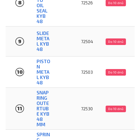
8
72526
Do 10 dnů
OIL
SEAL
KYB
48
SLIDE
META
9
72504
Do 10 dnů
L KYB
48
PISTO
N
10
META
72503
Do 10 dnů
L KYB
48
SNAP
RING
OUTE
11
RTUB
72530
Do 10 dnů
E KYB
48
MM
SPRIN
G,