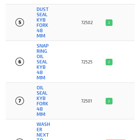
DUST
SEAL
KYB
5
72502
2
FORK
48
MM
SNAP
RING
OIL
6
SEAL
72525
2
KYB
48
MM
OIL
SEAL
KYB
7
72501
2
FORK
48
MM
WASH
ER
NEXT
TO