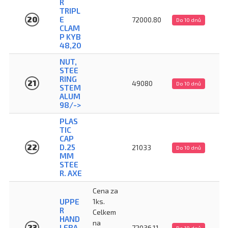
R
TRIPL
20
E
72000.80
Do 10 dnů
CLAM
P KYB
48,20
NUT,
STEE
RING
21
49080
Do 10 dnů
STEM
ALUM
98/->
PLAS
TIC
CAP
22
D.25
21033
Do 10 dnů
MM
STEE
R. AXE
Cena za
UPPE
1ks.
R
Celkem
HAND
na
23
LEBA
72036.11
Do 10 dnů