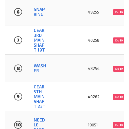
SNAP
6
49255
Do 10 dn
RING
GEAR,
3RD
7
MAIN
40258
Do 10 dn
SHAF
T 19T
WASH
8
48254
Do 10 dn
ER
GEAR,
5TH
9
MAIN
40262
Do 10 dn
SHAF
T 23T
NEED
10
LE
19051
Do 10 dn