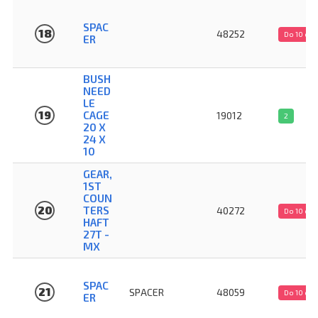
SPAC
18
48252
Do 10 dn
ER
BUSH
NEED
LE
19
CAGE
19012
2
20 X
24 X
10
GEAR,
1ST
COUN
20
TERS
40272
Do 10 dn
HAFT
27T -
MX
SPAC
21
SPACER
48059
Do 10 dn
ER