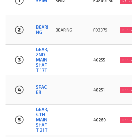
1
SHIM
SHIM
F48401.30
Do 10 dn
BEARI
2
BEARING
F03379
Do 10 dn
NG
GEAR,
2ND
3
MAIN
40255
Do 10 dn
SHAF
T 17T
SPAC
4
48251
Do 10 dn
ER
GEAR,
4TH
5
MAIN
40260
Do 10 dn
SHAF
T 21T