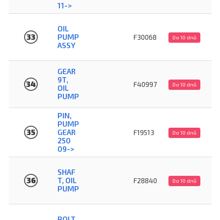
11->
OIL
33
PUMP
F30068
Do 10 dnů
ASSY
GEAR
9T,
34
F40997
Do 10 dnů
OIL
PUMP
PIN,
PUMP
35
GEAR
F19513
Do 10 dnů
250
09->
SHAF
36
T, OIL
F28840
Do 10 dnů
PUMP
BOLT