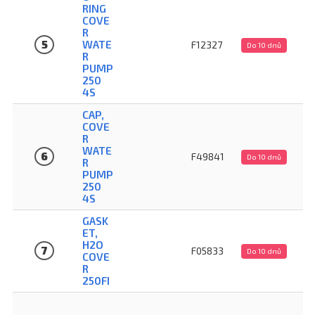
RING
COVE
R
5
WATE
F12327
Do 10 dnů
R
PUMP
250
4S
CAP,
COVE
R
WATE
6
F49841
Do 10 dnů
R
PUMP
250
4S
GASK
ET,
H2O
7
F05833
Do 10 dnů
COVE
R
250FI