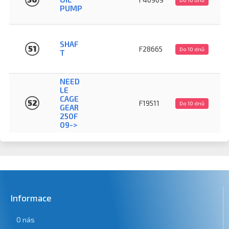
PUMP
SHAF
51
F28665
Do 10 dnů
T
NEED
LE
CAGE
52
F19511
Do 10 dnů
GEAR
250F
09->
Informace
O nás