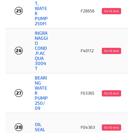
T,
WATE
25
F28658
Do 10 dnů
R
PUMP
250FI
INGRA
NAGGI
O
COND
26
F40112
Do 10 dnů
.P.AC
QUA
3004
T
BEARI
NG
WATE
27
R
F03365
Do 10 dnů
PUMP
250/
09
OIL
28
F04363
Do 10 dnů
SEAL