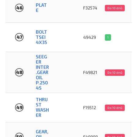
PLAT
46
F32574
Do 10 dnů
E
BOLT
47
TSEI
49429
1
4X35
SEEG
ER
INTER
48
.GEAR
F49821
Do 10 dnů
OIL
P.250
4S
THRU
ST
49
F19512
Do 10 dnů
WASH
ER
GEAR,
50
OIL
F40909
Do 10 dnů