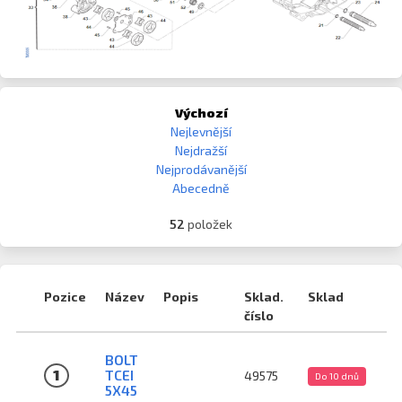
Výchozí
Nejlevnější
Nejdražší
Nejprodávanější
Abecedně
52
položek
Pozice
Název
Popis
Sklad.
Sklad
číslo
BOLT
1
TCEI
49575
Do 10 dnů
5X45