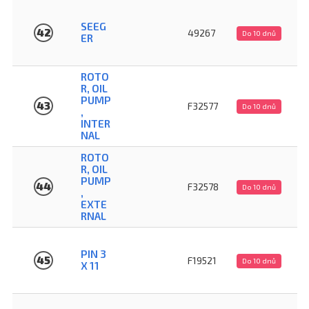
SEEG
42
49267
Do 10 dnů
ER
ROTO
R, OIL
PUMP
43
F32577
Do 10 dnů
,
INTER
NAL
ROTO
R, OIL
PUMP
44
F32578
Do 10 dnů
,
EXTE
RNAL
PIN 3
45
F19521
Do 10 dnů
X 11