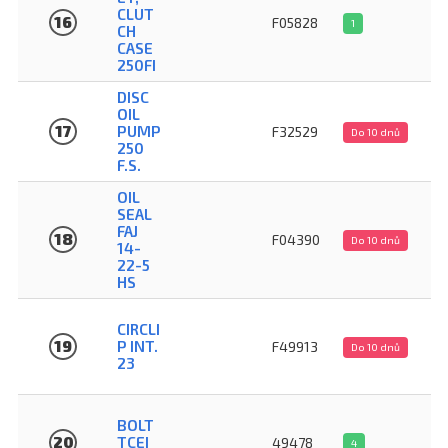
CLUT
16
F05828
1
CH
CASE
250FI
DISC
OIL
17
PUMP
F32529
Do 10 dnů
250
F.S.
OIL
SEAL
FAJ
18
F04390
Do 10 dnů
14-
22-5
HS
CIRCLI
19
P INT.
F49913
Do 10 dnů
23
BOLT
20
TCEI
49478
4