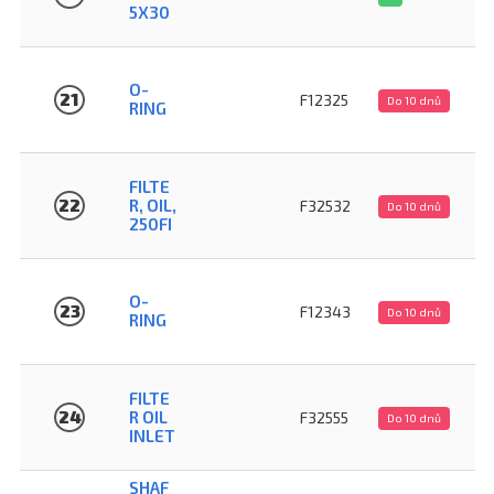
5X30
O-
21
F12325
Do 10 dnů
RING
FILTE
22
R, OIL,
F32532
Do 10 dnů
250FI
O-
23
F12343
Do 10 dnů
RING
FILTE
24
R OIL
F32555
Do 10 dnů
INLET
SHAF