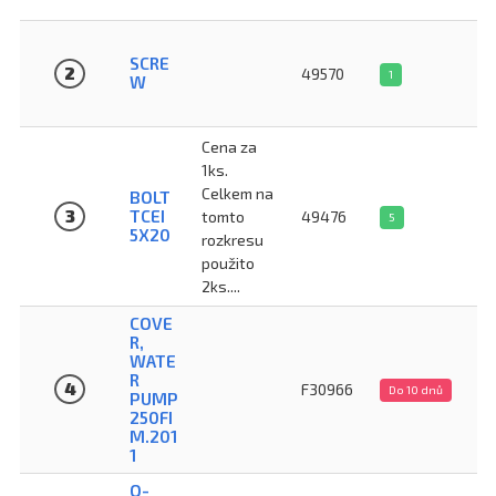
SCRE
2
49570
1
W
Cena za
1ks.
Celkem na
BOLT
3
TCEI
tomto
49476
5
5X20
rozkresu
použito
2ks....
COVE
R,
WATE
R
4
F30966
Do 10 dnů
PUMP
250FI
M.201
1
O-