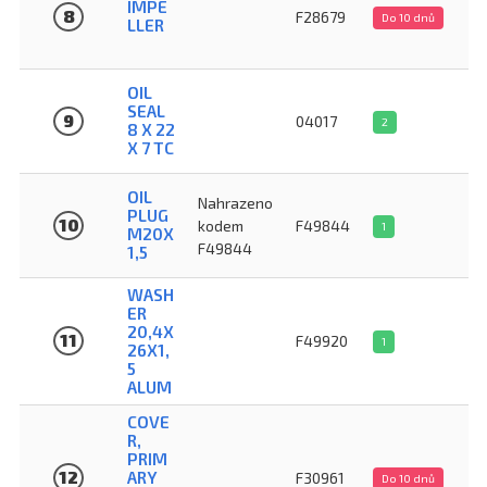
IMPE
8
F28679
Do 10 dnů
LLER
OIL
SEAL
9
04017
2
8 X 22
X 7 TC
OIL
Nahrazeno
PLUG
10
kodem
F49844
1
M20X
F49844
1,5
WASH
ER
20,4X
11
F49920
1
26X1,
5
ALUM
COVE
R,
PRIM
12
ARY
F30961
Do 10 dnů