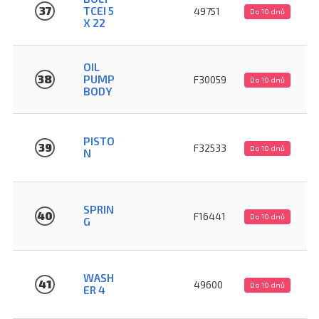
37
TCEI 5
49751
Do 10 dnů
X 22
OIL
38
PUMP
F30059
Do 10 dnů
BODY
PISTO
39
F32533
Do 10 dnů
N
SPRIN
40
F16441
Do 10 dnů
G
WASH
41
49600
Do 10 dnů
ER 4