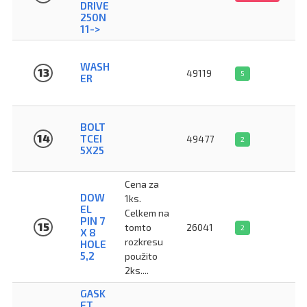
DRIVE
250N
11->
WASH
13
49119
5
ER
BOLT
14
TCEI
49477
2
5X25
Cena za
DOW
1ks.
EL
Celkem na
PIN 7
15
tomto
26041
2
X 8
rozkresu
HOLE
5,2
použito
2ks....
GASK
ET,