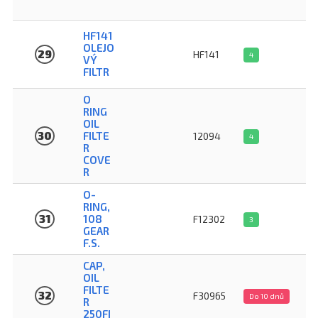
HF141
OLEJO
29
HF141
4
VÝ
FILTR
O
RING
OIL
30
FILTE
12094
4
R
COVE
R
O-
RING,
31
108
F12302
3
GEAR
F.S.
CAP,
OIL
FILTE
32
F30965
Do 10 dnů
R
250FI