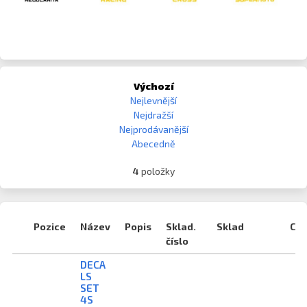
Výchozí
Nejlevnější
Nejdražší
Nejprodávanější
Abecedně
4
položky
Pozice
Název
Popis
Sklad.
Sklad
Ce
číslo
DECA
LS
SET
4S