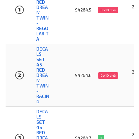
RED
2 7
DREA
1
94264.5
Do 10 dnů
M
TWIN
-
REGO
LARIT
A
DECA
LS
SET
4S
RED
2 7
2
DREA
94264.6
Do 10 dnů
M
TWIN
-
RACIN
G
DECA
LS
SET
4S
RED
2 7
3
DREA
94264.7
1