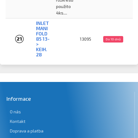
použito
4ks....
INLET
MANI
FOLD
21
85 13-
13095
Do 10 dnů
>
KEIH.
28
Informace
O nás
Kontakt
Doprava a platba