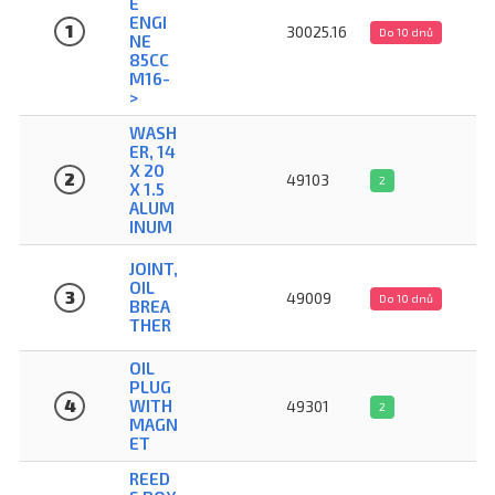
E
ENGI
1
30025.16
Do 10 dnů
NE
85CC
M16-
>
WASH
ER, 14
X 20
2
49103
2
X 1.5
ALUM
INUM
JOINT,
OIL
3
49009
Do 10 dnů
BREA
THER
OIL
PLUG
4
WITH
49301
2
MAGN
ET
REED