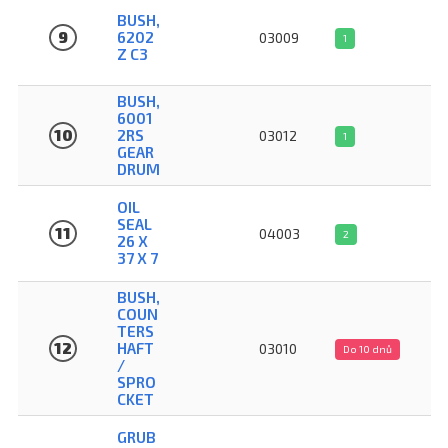
BUSH,
9
6202
03009
1
Z C3
BUSH,
6001
10
2RS
03012
1
GEAR
DRUM
OIL
SEAL
11
04003
2
26 X
37 X 7
BUSH,
COUN
TERS
12
HAFT
03010
Do 10 dnů
/
SPRO
CKET
GRUB