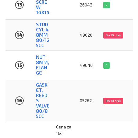
SCRE
13
26043
2
W
14X14
STUD
CYL.4
14
8MM
49020
Do 10 dnů
80/12
5CC
NUT
8MM,
15
49640
4
FLAN
GE
GASK
ET,
REED
16
S
05262
Do 10 dnů
VALVE
80/8
5CC
Cena za
1ks.