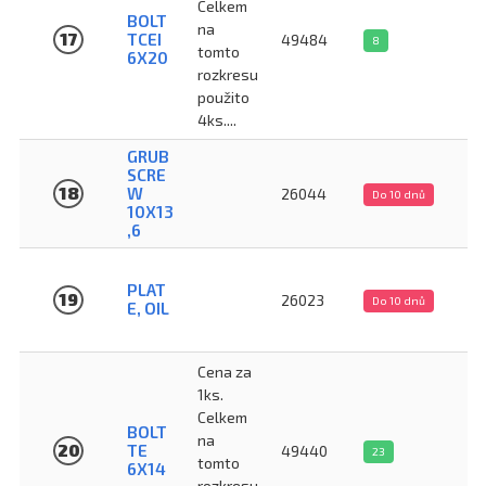
Celkem
BOLT
na
17
TCEI
49484
8
tomto
6X20
rozkresu
použito
4ks....
GRUB
SCRE
18
W
26044
Do 10 dnů
10X13
,6
PLAT
19
26023
Do 10 dnů
E, OIL
Cena za
1ks.
Celkem
BOLT
na
20
TE
49440
23
tomto
6X14
rozkresu