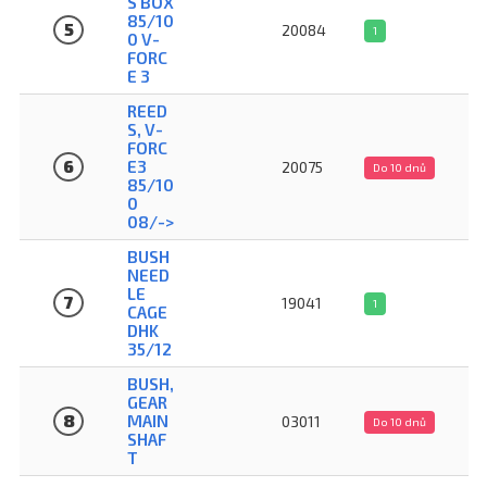
S BOX
85/10
5
20084
1
0 V-
FORC
E 3
REED
S, V-
FORC
6
E3
20075
Do 10 dnů
85/10
0
08/->
BUSH
NEED
LE
7
19041
1
CAGE
DHK
35/12
BUSH,
GEAR
8
MAIN
03011
Do 10 dnů
SHAF
T