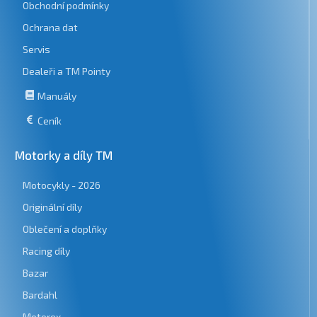
Obchodní podmínky
Ochrana dat
Servis
Dealeři a TM Pointy
Manuály
Ceník
Motorky a díly TM
Motocykly - 2026
Originální díly
Oblečení a doplňky
Racing díly
Bazar
Bardahl
Motorex