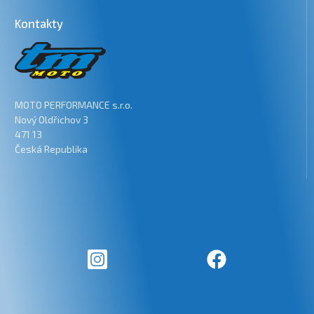
Kontakty
MOTO PERFORMANCE s.r.o.
Nový Oldřichov 3
471 13
Česká Republika