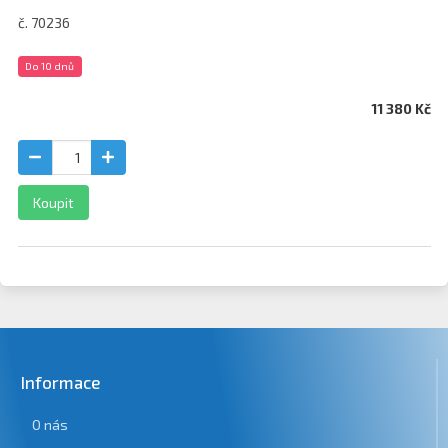
č. 70236
Do 10 dnů
11 380 Kč
Koupit
Informace
O nás