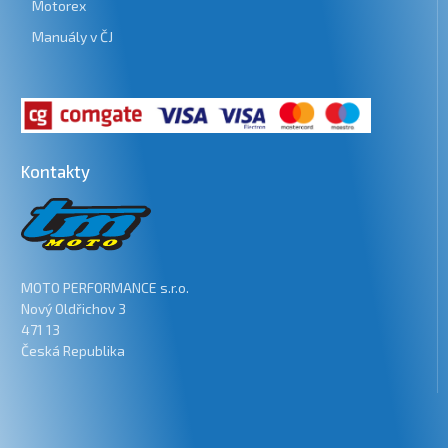
Motorex
Manuály v ČJ
Kontakty
MOTO PERFORMANCE s.r.o.
Nový Oldřichov 3
471 13
Česká Republika