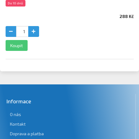
Do 10 dnů
288 Kč
Koupit
Informace
O nás
Kontakt
Doprava a platba