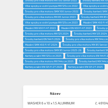
Šrouby pro víka motoru MX 100 Junior 2022
Šrouby karterů MX 10
Víka spojky a vodní pumpa MX 125ccm 2022
Víka spojky a vodní
Šrouby pro víka motoru SMX 100 Junior 2022
Šrouby karterů SMX 
Šrouby pro víka motoru MX 85 Junior 2023
Šrouby karterů MX 85 
Víka spojky a vodní pumpa MX 125ccm 2023
Mazání SMK 450 Fi 4
Mazání MX 450 Fi 4T 2023
Mazání EN 450 Fi 4T 2023
Šrouby p
Šrouby pro víka motoru MX 125 2024
Šrouby karterů MX 125 2024
Šrouby karterů EN 144 Fi 2024
Šrouby pro víka motoru MX 144ccm
Mazání SMK 450 Fi 4T 2024
Šrouby pro víka motoru MX 85 Senior
Šrouby pro víka motoru SMX 85 Junior 2025-26
Šrouby karterů S
Kartery a sání MX 125ccm 2025
Šrouby pro víka motoru EN 144 Fi 
Šrouby pro víka motoru MX 144ccm 2025
Šrouby karterů MX 144c
Kartery a sání EN 125 Fi 2T 2025
Kartery a sání EN 125 2T 2025
Název
WASHER 6 x 10 x 1.5 ALUMINUM
č. 49104