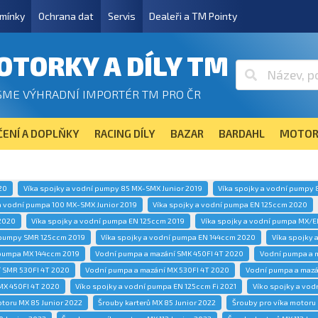
mínky
Ochrana dat
Servis
Dealeři a TM Pointy
OTORKY A DÍLY TM
SME VÝHRADNÍ IMPORTÉR TM PRO ČR
ENÍ A DOPLŇKY
RACING DÍLY
BAZAR
BARDAHL
MOTOR
20
Víka spojky a vodní pumpy 85 MX-SMX Junior 2019
Víka spojky a vodní pumpy 
a vodní pumpa 100 MX-SMX Junior 2019
Víka spojky a vodní pumpa EN 125ccm 2020
2020
Víka spojky a vodní pumpa EN 125ccm 2019
Víka spojky a vodní pumpa MX/E
 pumpy SMR 125ccm 2019
Víka spojky a vodní pumpa EN 144ccm 2020
Víka spojky
 pumpa MX 144ccm 2019
Vodní pumpa a mazání SMK 450FI 4T 2020
Vodní pumpa a 
 SMR 530FI 4T 2020
Vodní pumpa a mazání MX 530FI 4T 2020
Vodní pumpa a mazá
MX 450FI 4T 2020
Víko spojky a vodní pumpa EN 125ccm Fi 2021
Víko spojky a vod
otoru MX 85 Junior 2022
Šrouby karterů MX 85 Junior 2022
Šrouby pro víka motoru