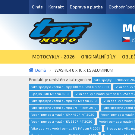
O nás
Kontakt
Doprava a platba
Obchodní pod
M
J
MOTOCYKLY - 2026
ORIGINÁLNÍ DÍLY
OBLEČ
Domů
WASHER 6 x 10 x 1.5 ALUMINUM
Produkt je umístěn v kategoriích:
Víka spojky 85/100ccm 20
Víka spojky a vodní pumpy 100 MX-SMX Junior 2018
Víka spojky 
Spojka SMR 125ccm 2018
Víka spojky a vodní pumpa MX 125ccm 
Víka spojky a vodní pumpa MX 125ccm 2019
Víka spojky a vodní
Víka spojky a vodní pumpa EN 144ccm 2019
Víka spojky a vodní
Vodní pumpa a mazání SMX 450FI 4T 2020
Vodní pumpa a mazání
Vodní pumpa a mazání EN 530FI 4T 2020
Vodní pumpa a mazání 
Víko spojky a vodní pumpa EN 144ccm Fi 2021
Šrouby pro víka m