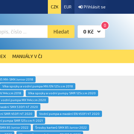
CZK
EUR
Přihlásit se
0
Hledat
0 Kč
EX
MANUÁLY V ČJ
85 MX-SMX Junior 2018
Víka spojky a vodní pumpa MX/EN 125ccm 2018
N 144ccm 2018
Víka spojky a vodní pumpy SMR 125ccm 2020
 a vodní pumpa MX 144ccm 2020
mazání SMX 530FI 4T 2020
ní SMR 450FI 4T 2020
Vodní pumpa a mazání EN 450FI 4T 2020
ní pumpa SMR 125ccm Fi 2021
 SMX 85 Junior 2022
Šrouby karterů SMX 85 Junior 2022