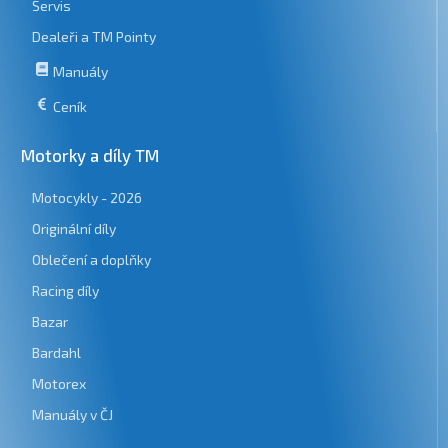
Servis
Dealeři a TM Pointy
Manuály
Ceník
Motorky a díly TM
Motocykly - 2026
Originální díly
Oblečení a doplňky
Racing díly
Bazar
Bardahl
Motorex
Manuály v ČJ