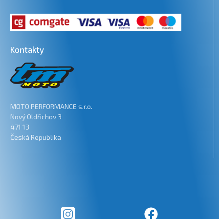
Kontakty
MOTO PERFORMANCE s.r.o.
Nový Oldřichov 3
471 13
Česká Republika