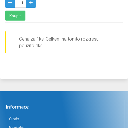
Koupit
Cena za 1ks. Celkem na tomto ro
z
kresu
použito 4ks.
Informace
O nás
Kontakt