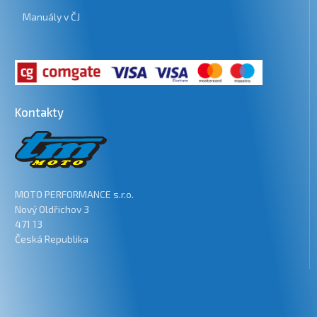
Manuály v ČJ
Kontakty
MOTO PERFORMANCE s.r.o.
Nový Oldřichov 3
471 13
Česká Republika