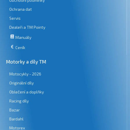
Obchodní podmínky
Ochrana dat
Servis
Dealeři a TM Pointy
Manuály
Ceník
Motorky a díly TM
Motocykly - 2026
Originální díly
Oblečení a doplňky
Racing díly
Bazar
Bardahl
Motorex