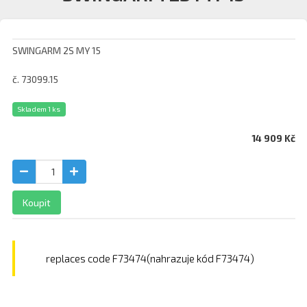
SWINGARM 2S MY 15
č. 73099.15
Skladem 1 ks
14 909 Kč
Koupit
replaces code F73474(nahrazuje kód F73474)