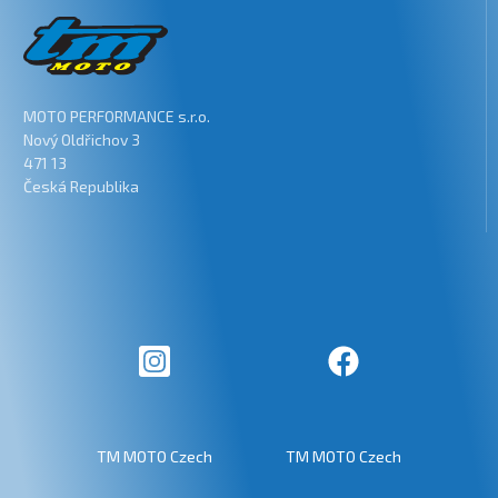
MOTO PERFORMANCE s.r.o.
Nový Oldřichov 3
471 13
Česká Republika
TM MOTO Czech
TM MOTO Czech