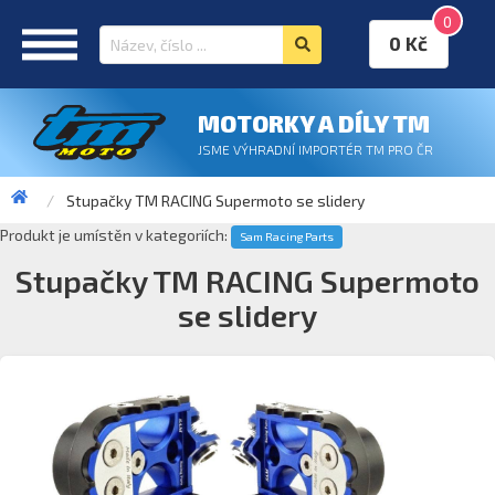
0
0 Kč
MOTORKY A DÍLY TM
JSME VÝHRADNÍ IMPORTÉR TM PRO ČR
Stupačky TM RACING Supermoto se slidery
Produkt je umístěn v kategoriích:
Sam Racing Parts
Stupačky TM RACING Supermoto
se slidery