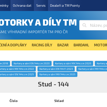
mínky
Ochrana dat
Servis
Dealeři a TM Pointy
OTORKY A DÍLY TM
SME VÝHRADNÍ IMPORTÉR TM PRO ČR
ENÍ A DOPLŇKY
RACING DÍLY
BAZAR
BARDAHL
MOTOR
cm 2018
Kartery a sání EN 144ccm 2020
Kartery a sání MX 144ccm 2020
Kartery 
artery a sání MX 144ccm 2022
Kartery a sání EN 144 Fi 2023
Kartery a sání MX 144cc
artery a sání EN 144ccm 2025
Kartery a sání MX 144ccm 2025
Stud - 144
Číslo
Sklad