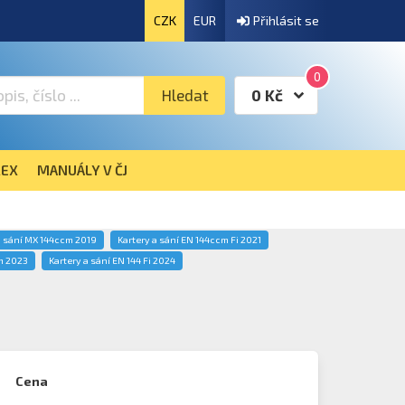
CZK
EUR
Přihlásit se
0
Hledat
0 Kč
EX
MANUÁLY V ČJ
a sání MX 144ccm 2019
Kartery a sání EN 144ccm Fi 2021
m 2023
Kartery a sání EN 144 Fi 2024
Cena