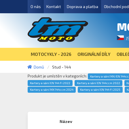
O nás
Kontakt
Doprava a platba
Obchodní pod
M
J
MOTOCYKLY - 2026
ORIGINÁLNÍ DÍLY
OBLEČ
Domů
Stud - 144
Produkt je umístěn v kategoriích:
Kartery a sání MX/EN 144c
Kartery a sání EN 144 Fi 2022
Kartery a sání EN 144ccm 2022
K
Kartery a sání MX 144ccm 2024
Kartery a sání EN 144 Fi 2025
K
Název