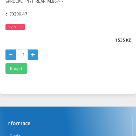
SPROCKET 47T, REAR, M.86/->
č. 70290.47
Do 10 dnů
1 535 Kč
Koupit
Informace
O nás