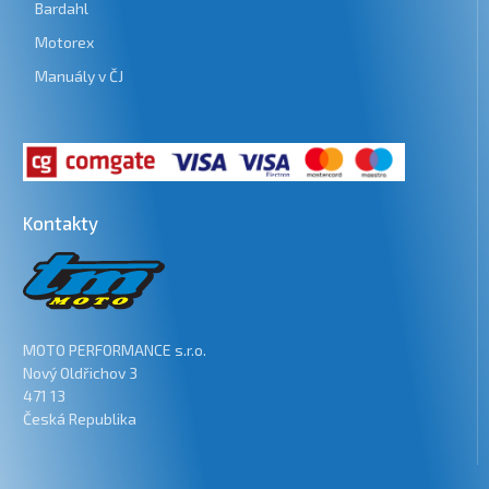
Bardahl
Motorex
Manuály v ČJ
Kontakty
MOTO PERFORMANCE s.r.o.
Nový Oldřichov 3
471 13
Česká Republika