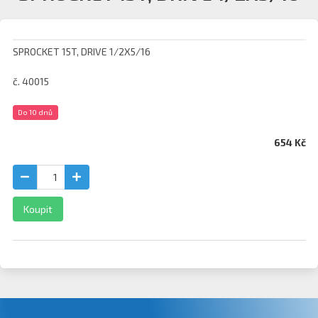
SPROCKET 15T, DRIVE 1/2X5/16
č. 40015
Do 10 dnů
654 Kč
Koupit