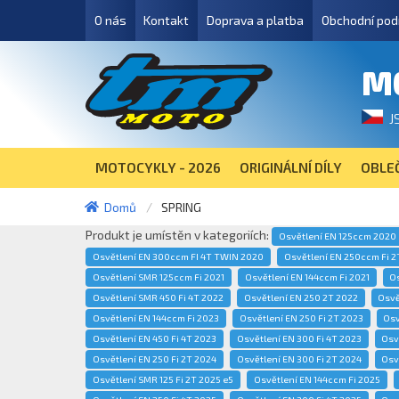
O nás
Kontakt
Doprava a platba
Obchodní pod
M
J
MOTOCYKLY - 2026
ORIGINÁLNÍ DÍLY
OBLEČ
Domů
SPRING
Produkt je umístěn v kategoriích:
Osvětlení EN 125ccm 2020
Osvětlení EN 300ccm FI 4T TWIN 2020
Osvětlení EN 250ccm Fi 2
Osvětlení SMR 125ccm Fi 2021
Osvětlení EN 144ccm Fi 2021
Os
Osvětlení SMR 450 Fi 4T 2022
Osvětlení EN 250 2T 2022
Osvě
Osvětlení EN 144ccm Fi 2023
Osvětlení EN 250 Fi 2T 2023
Osv
Osvětlení EN 450 Fi 4T 2023
Osvětlení EN 300 Fi 4T 2023
Osv
Osvětlení EN 250 Fi 2T 2024
Osvětlení EN 300 Fi 2T 2024
Osv
Osvětlení SMR 125 Fi 2T 2025 e5
Osvětlení EN 144ccm Fi 2025