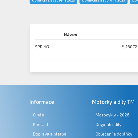
Osvětlení EN 250 Fi 4T 2025
Osvětlení EN 300 Fi 4T 2025
Osv
Název
SPRING
č. 16072
Informace
Motorky a díly TM
O nás
Motocykly - 2026
Kontakt
Originální díly
Doprava a platba
Oblečení a doplňky