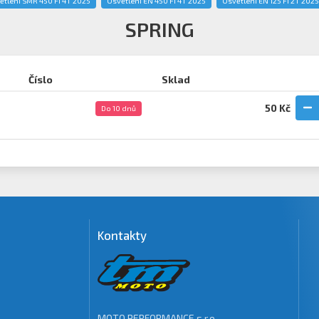
ětlení SMR 450 Fi 4T 2025
Osvětlení EN 450 Fi 4T 2025
Osvětlení EN 125 Fi 2T 2025
SPRING
Číslo
Sklad
50 Kč
Do 10 dnů
Kontakty
MOTO PERFORMANCE s.r.o.