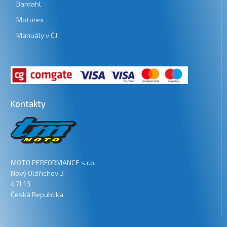
Bardahl
Motorex
Manuály v ČJ
Kontakty
MOTO PERFORMANCE s.r.o.
Nový Oldřichov 3
471 13
Česká Republika