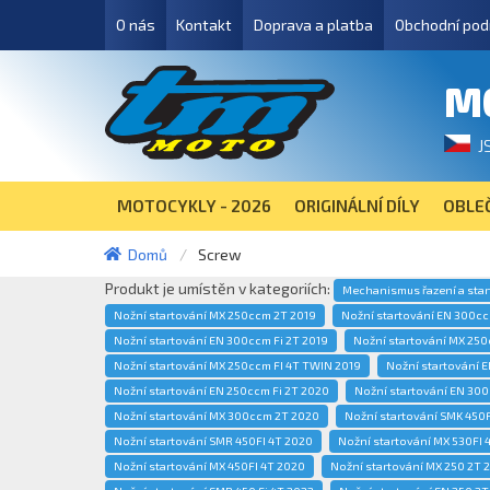
O nás
Kontakt
Doprava a platba
Obchodní pod
M
J
MOTOCYKLY - 2026
ORIGINÁLNÍ DÍLY
OBLEČ
Domů
Screw
Produkt je umístěn v kategoriích:
Mechanismus řazení a sta
Nožní startování MX 250ccm 2T 2019
Nožní startování EN 300cc
Nožní startování EN 300ccm Fi 2T 2019
Nožní startování MX 250
Nožní startování MX 250ccm FI 4T TWIN 2019
Nožní startování 
Nožní startování EN 250ccm Fi 2T 2020
Nožní startování EN 300
Nožní startování MX 300ccm 2T 2020
Nožní startování SMK 450F
Nožní startování SMR 450FI 4T 2020
Nožní startování MX 530FI 
Nožní startování MX 450FI 4T 2020
Nožní startování MX 250 2T 