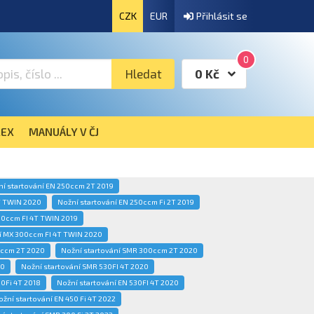
CZK
EUR
Přihlásit se
0
Hledat
0 Kč
EX
MANUÁLY V ČJ
ní startování EN 250ccm 2T 2019
T TWIN 2020
Nožní startování EN 250ccm Fi 2T 2019
50ccm FI 4T TWIN 2019
í MX 300ccm FI 4T TWIN 2020
0ccm 2T 2020
Nožní startování SMR 300ccm 2T 2020
20
Nožní startování SMR 530FI 4T 2020
50Fi 4T 2018
Nožní startování EN 530FI 4T 2020
ožní startování EN 450 Fi 4T 2022