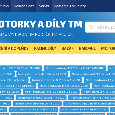
mínky
Ochrana dat
Servis
Dealeři a TM Pointy
OTORKY A DÍLY TM
SME VÝHRADNÍ IMPORTÉR TM PRO ČR
ENÍ A DOPLŇKY
RACING DÍLY
BAZAR
BARDAHL
MOTOR
rtování 250/300 2T MX/EN 2018
Nožní startování MX 250ccm Fi 4T TWIN 2018
Nož
m 2T 2019
Nožní startování MX 300ccm 2T 2019
Nožní startování EN 250ccm FI 4
ccm FI 4T TWIN 2020
Nožní startování EN 250ccm 2T 2020
Nožní startování EN 2
EN 300ccm FI 4T TWIN 2020
Nožní startování MX 250ccm 2T 2020
Nožní startován
ccm Fi 2T 2020
Nožní startování SMR 300ccm Fi 2T 2020
Nožní startování EN 30
I 4T 2020
Nožní startování SMX 530FI 4T 2020
Nožní startování SMX 450FI 4T 20
4T 2020
Nožní startování EN 450FI 4T 2020
Olejové čerpadlo a nožní startování 4
2022
Nožní startování EN 300 Fi 2T 2022
Nožní startování EN 250 Fi 2T 2022
N