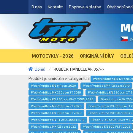
O nás
Kontakt
Doprava a platba
Obchodní pod
M
J
MOTOCYKLY - 2026
ORIGINÁLNÍ DÍLY
OBLEČ
Domů
RUBBER, HANDLEBAR 05/->
Produkt je umístěn v kategoriích:
Přední vidlice EN 125ccm 
Přední vidlice EN 144ccm 2020
Přední vidlice SMR 125ccm 2019
Přední vidlice MX 250ccm 2T 2019
Přední vidlice EN 250ccm 2T 
Přední vidlice EN 250ccm FI 4T TWIN 2020
Přední vidlice EN 250
Přední vidlice MX 250ccm 2T 2020
Přední vidlice MX 300ccm FI 
Přední vidlice EN 300ccm 2T 2020
Přední vidlice MX 450/530Fi 
Přední vidlice EN 4T 250/300Fi 2018
Přední vidlice EN 125ccm Fi 
Přední vidlice MX 125ccm 2022
Přední vidlice EN 300 Fi 2T 2022