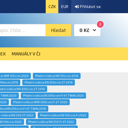
CZK
EUR
Přihlásit se
0
Hledat
0 Kč
EX
MANUÁLY V ČJ
ice SMR 125ccm 2020
Přední vidlice MX 125ccm 2019
X 144ccm 2019
Přední vidlice EN 250ccm 2T 2019
ední vidlice MX 300ccm 2T 2019
T TWIN 2020
Přední vidlice EN 300ccm FI 4T TWIN 2020
 2020
Přední vidlice SMR 300ccm Fi 2T 2020
dlice MX 250ccm Fi 4T TWIN 2018
 vidlice MX 250 2T 2022
Přední vidlice EN 125ccm Fi 2022
 MX 144ccm 2022
Přední vidlice MX 250 Fi 4T 2022