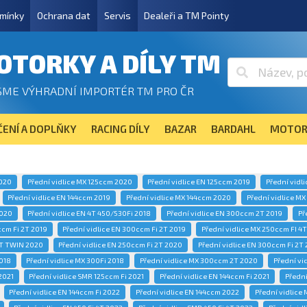
mínky
Ochrana dat
Servis
Dealeři a TM Pointy
OTORKY A DÍLY TM
SME VÝHRADNÍ IMPORTÉR TM PRO ČR
ENÍ A DOPLŇKY
RACING DÍLY
BAZAR
BARDAHL
MOTOR
2020
Přední vidlice MX 125ccm 2020
Přední vidlice EN 125ccm 2019
Přední vidl
Přední vidlice EN 144ccm 2019
Přední vidlice MX 144ccm 2020
Přední vidlice M
2020
Přední vidlice EN 4T 450/530Fi 2018
Přední vidlice EN 300ccm 2T 2019
Př
ccm Fi 2T 2019
Přední vidlice EN 300ccm Fi 2T 2019
Přední vidlice MX 250ccm FI 4
4T TWIN 2020
Přední vidlice EN 250ccm Fi 2T 2020
Přední vidlice EN 300ccm Fi 2T
2018
Přední vidlice MX 300Fi 2018
Přední vidlice MX 300ccm 2T 2020
Přední vi
2021
Přední vidlice SMR 125ccm Fi 2021
Přední vidlice EN 144ccm Fi 2021
Přední
Přední vidlice EN 144ccm Fi 2022
Přední vidlice EN 144ccm 2022
Přední vidlice