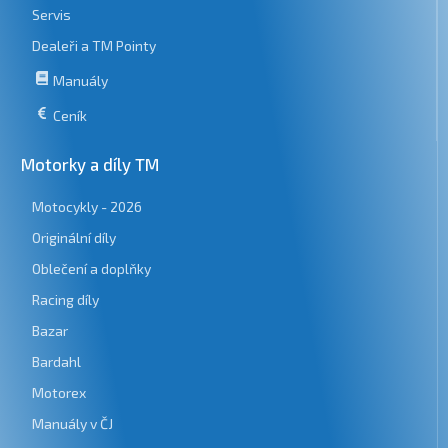
Servis
Dealeři a TM Pointy
Manuály
Ceník
Motorky a díly TM
Motocykly - 2026
Originální díly
Oblečení a doplňky
Racing díly
Bazar
Bardahl
Motorex
Manuály v ČJ