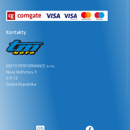
Kontakty
MOTO PERFORMANCE s.r.o.
Nový Oldřichov 3
471 13
Česká Republika