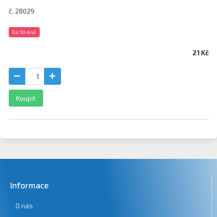
č. 28029
Do 10 dnů
21 Kč
Koupit
Informace
O nás