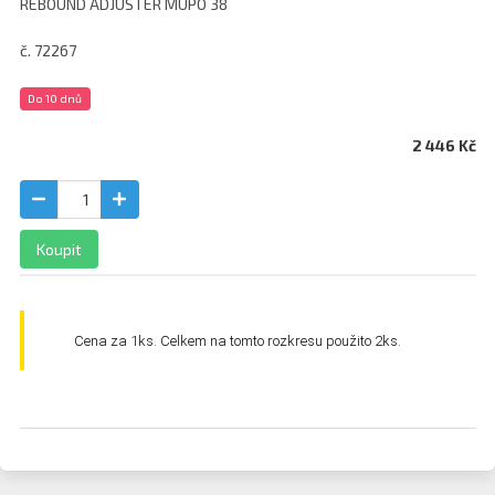
REBOUND ADJUSTER MUPO 38
č. 72267
Do 10 dnů
2 446 Kč
Koupit
Cena za 1ks. Celkem na tomto rozkresu použito 2ks.