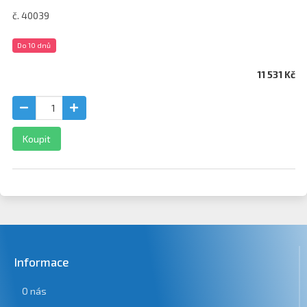
č. 40039
Do 10 dnů
11 531 Kč
Koupit
Informace
O nás