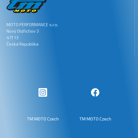
MOTO PERFORMANCE s.r.o.
Nový Oldřichov 3
471 13
Česká Republika
TM MOTO Czech
TM MOTO Czech