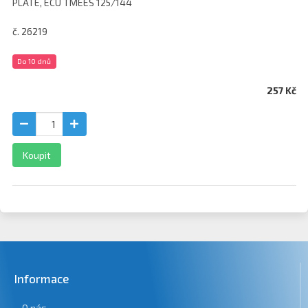
PLATE, ECU TMEES 125/144
č. 26219
Do 10 dnů
257 Kč
Koupit
Informace
O nás