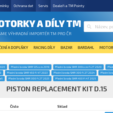
mínky
Ochrana dat
Servis
Dealeři a TM Pointy
OTORKY A DÍLY TM
SME VÝHRADNÍ IMPORTÉR TM PRO ČR
ENÍ A DOPLŇKY
RACING DÍLY
BAZAR
BARDAHL
MOTOR
2020
Přední brzda SMR 125ccm 2019
Přední brzda SMR 300ccm Fi 2T 2020
Před
3
Přední brzda SMR 450 Fi 4T 2023
Přední brzda SMR 300 Fi 2T 2024
Přední br
 e5
Přední brzda SMR 300 Fi 2T 2025
Přední brzda SMR 450 Fi 4T 2025
PISTON REPLACEMENT KIT D.15
Číslo
Sklad