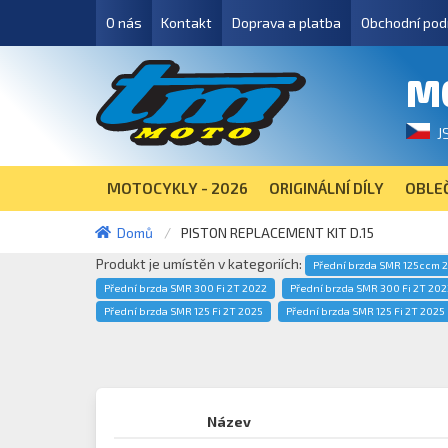
O nás
Kontakt
Doprava a platba
Obchodní pod
M
J
MOTOCYKLY - 2026
ORIGINÁLNÍ DÍLY
OBLEČ
Domů
PISTON REPLACEMENT KIT D.15
Produkt je umístěn v kategoriích:
Přední brzda SMR 125ccm 
Přední brzda SMR 300 Fi 2T 2022
Přední brzda SMR 300 Fi 2T 202
Přední brzda SMR 125 Fi 2T 2025
Přední brzda SMR 125 Fi 2T 2025
Název