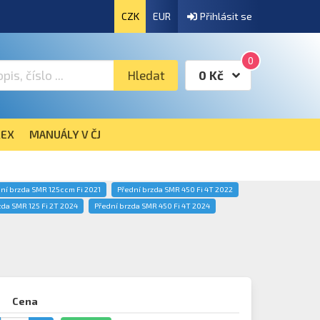
CZK
EUR
Přihlásit se
0
Hledat
0 Kč
EX
MANUÁLY V ČJ
ní brzda SMR 125ccm Fi 2021
Přední brzda SMR 450 Fi 4T 2022
zda SMR 125 Fi 2T 2024
Přední brzda SMR 450 Fi 4T 2024
Cena