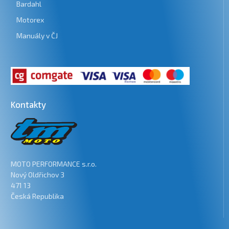
Bardahl
Motorex
Manuály v ČJ
Kontakty
MOTO PERFORMANCE s.r.o.
Nový Oldřichov 3
471 13
Česká Republika