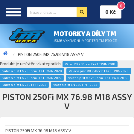
0
0 Kč
MOTORKY A DÍLY TM
JSME VÝHRADNÍ IMPORTÉR TM PRO ČR
PISTON 250Fi MX 76.98 M18 ASSY V
Produkt je umístěn v kategoriích:
Válec MX 250ccm Fi 4T TWIN 2018
Válec a píst EN 250ccm FI 4T TWIN 2020
Válec a píst MX 250ccm FI 4T TWIN 2020
Válec a píst EN 250ccm FI 4T TWIN 2019
Válec a píst MX 250ccm FI 4T TWIN 2019
Válec a píst EN 250 Fi 4T 2022
Válec a píst EN 250 Fi 4T 2023
PISTON 250Fi MX 76.98 M18 ASSY
V
PISTON 250Fi MX 76.98 M18 ASSY V