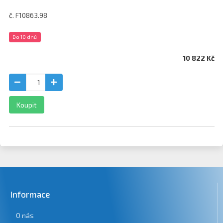
č. F10863.98
Do 10 dnů
10 822 Kč
Koupit
Informace
O nás