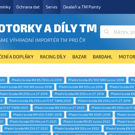
mínky
Ochrana dat
Servis
Dealeři a TM Pointy
OTORKY A DÍLY TM
SME VÝHRADNÍ IMPORTÉR TM PRO ČR
ENÍ A DOPLŇKY
RACING DÍLY
BAZAR
BARDAHL
MOTOR
020
Přední brzda MX 85/100ccm 2019
Přední brzda 85/100 SMX Junior 2019
Př
řední brzda 85/100 MX Junior 2018
Přední brzda MX 125ccm 2019
Přední brzda EN
Přední brzda EN 250ccm 2T 2019
Přední brzda MX 250ccm 2T 2019
Přední brzda E
19
Přední brzda EN 250ccm FI 4T TWIN 2020
Přední brzda EN 250ccm Fi 2T 2019
cm FI 4T TWIN 2020
Přední brzda MX 250ccm 2T 2020
Přední brzda MX 300ccm FI 
2020
Přední brzda MX 450/530Fi 2018
Přední brzda MX 300Fi 2018
Přední brz
21
Přední brzda EN 144ccm Fi 2021
Přední brzda MX 85 Junior 2022
Přední brzd
Přední brzda MX 250 2T 2022
Přední brzda MX 125ccm 2022
Přední brzda EN 30