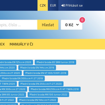
CZK
EUR
Přihlásit se
0
Hledat
0 Kč
EX
MANUÁLY V ČJ
ední brzda EN 125ccm 2020
Přední brzda 85 SMX Junior 2018
 144ccm 2020
Přední brzda EN 144ccm 2019
N 250ccm 2T 2020
Přední brzda EN 4T 450/530Fi 2018
Přední brzda EN 300ccm Fi 2T 2019
4T TWIN 2020
Přední brzda EN 250ccm Fi 2T 2020
da MX 300ccm 2T 2020
Přední brzda MX 250ccm Fi 4T TWIN 2018
a SMX 85 Junior 2022
Přední brzda MX 100 Junior 2022
0 Fi 2T 2022
Přední brzda EN 144ccm Fi 2022