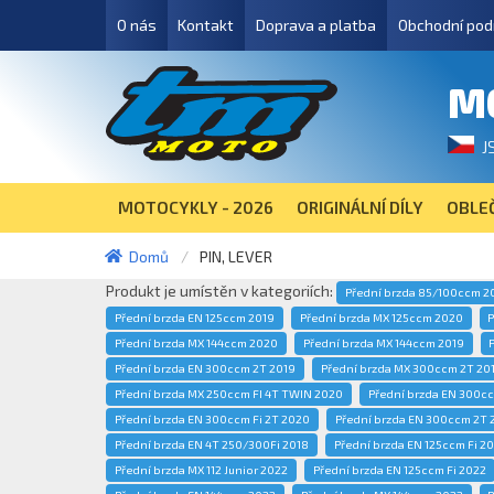
O nás
Kontakt
Doprava a platba
Obchodní pod
M
J
MOTOCYKLY - 2026
ORIGINÁLNÍ DÍLY
OBLEČ
Domů
PIN, LEVER
Produkt je umístěn v kategoriích:
Přední brzda 85/100ccm 2
Přední brzda EN 125ccm 2019
Přední brzda MX 125ccm 2020
P
Přední brzda MX 144ccm 2020
Přední brzda MX 144ccm 2019
Přední brzda EN 300ccm 2T 2019
Přední brzda MX 300ccm 2T 20
Přední brzda MX 250ccm FI 4T TWIN 2020
Přední brzda EN 300c
Přední brzda EN 300ccm Fi 2T 2020
Přední brzda EN 300ccm 2T 
Přední brzda EN 4T 250/300Fi 2018
Přední brzda EN 125ccm Fi 20
Přední brzda MX 112 Junior 2022
Přední brzda EN 125ccm Fi 2022