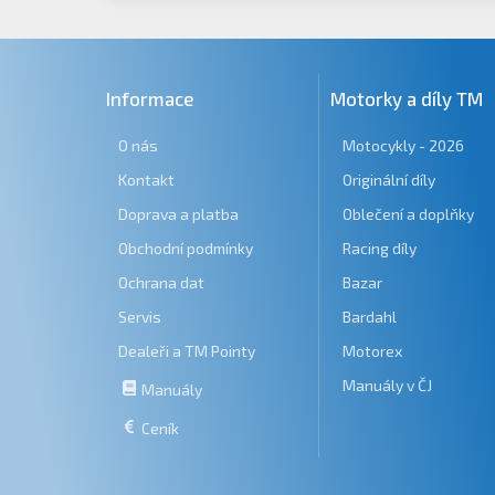
Informace
Motorky a díly TM
O nás
Motocykly - 2026
Kontakt
Originální díly
Doprava a platba
Oblečení a doplňky
Obchodní podmínky
Racing díly
Ochrana dat
Bazar
Servis
Bardahl
Dealeři a TM Pointy
Motorex
Manuály v ČJ
Manuály
Ceník