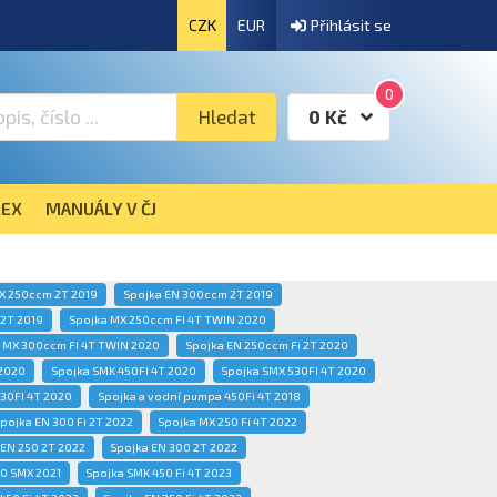
CZK
EUR
Přihlásit se
0
Hledat
0 Kč
EX
MANUÁLY V ČJ
X 250ccm 2T 2019
Spojka EN 300ccm 2T 2019
 2T 2019
Spojka MX 250ccm FI 4T TWIN 2020
 MX 300ccm FI 4T TWIN 2020
Spojka EN 250ccm Fi 2T 2020
2020
Spojka SMK 450FI 4T 2020
Spojka SMX 530FI 4T 2020
30FI 4T 2020
Spojka a vodní pumpa 450Fi 4T 2018
pojka EN 300 Fi 2T 2022
Spojka MX 250 Fi 4T 2022
 EN 250 2T 2022
Spojka EN 300 2T 2022
0 SMX 2021
Spojka SMK 450 Fi 4T 2023