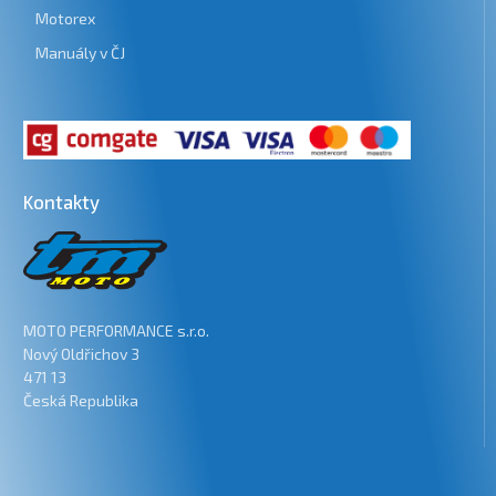
Motorex
Manuály v ČJ
Kontakty
MOTO PERFORMANCE s.r.o.
Nový Oldřichov 3
471 13
Česká Republika