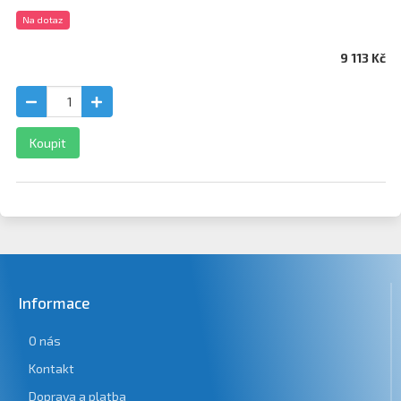
Na dotaz
9 113 Kč
Koupit
Informace
O nás
Kontakt
Doprava a platba