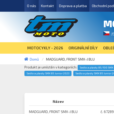
O nás
Kontakt
Doprava a platba
Obchodní pod
M
J
MOTOCYKLY - 2026
ORIGINÁLNÍ DÍLY
OBLEČ
Domů
MADGUARD, FRONT SMX-J BLU
Produkt je umístěn v kategoriích:
Sedlo a plasty 85/100 SMX 
Sedlo a plasty SMX 85 Junior 2023
Sedlo a plasty SMX 85 Junior 
Název
MADGUARD, FRONT SMX-J BLU
č. 67289