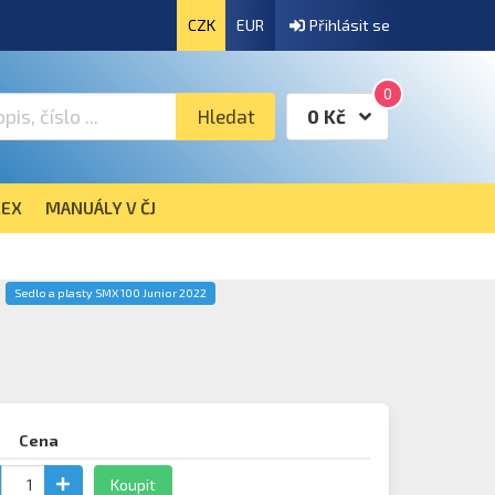
CZK
EUR
Přihlásit se
0
Hledat
0 Kč
EX
MANUÁLY V ČJ
Sedlo a plasty SMX 100 Junior 2022
Cena
Koupit