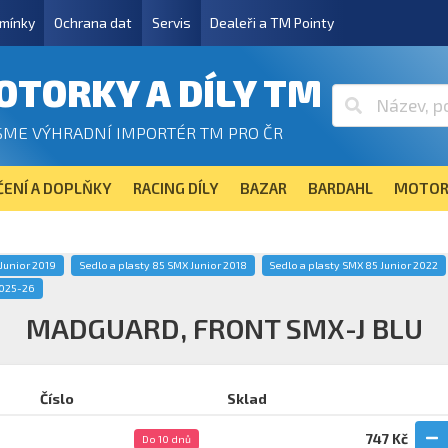
mínky
Ochrana dat
Servis
Dealeři a TM Pointy
OTORKY A DÍLY TM
SME VÝHRADNÍ IMPORTÉR TM PRO ČR
ENÍ A DOPLŇKY
RACING DÍLY
BAZAR
BARDAHL
MOTOR
Junior 2019
Sedlo a plasty 85 SMX Junior 2018
Sedlo a plasty SMX 85 Junior 2022
2025-26
MADGUARD, FRONT SMX-J BLU
Číslo
Sklad
747 Kč
Do 10 dnů